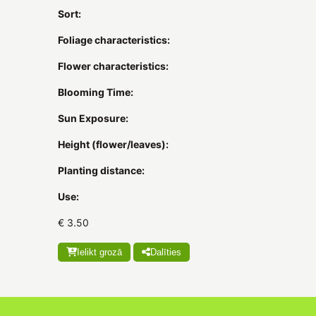
Sort:
Foliage characteristics:
Flower characteristics:
Blooming Time:
Sun Exposure:
Height (flower/leaves):
Planting distance:
Use:
€ 3.50
Ielikt grozā
Dalīties