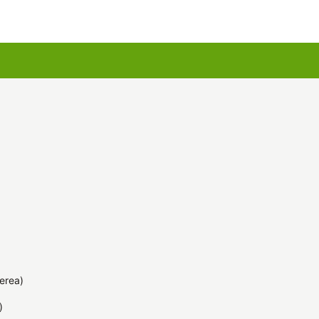
u kartes
Augu komplekti
erea)
)