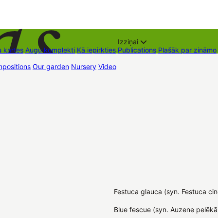
Izziņai
 kartes
Augu komplekti
Kā iepirkties
Publications
Plašāk par zināmo
positions
Our garden
Nursery
Video
Trading places
Contacts
Dāvan
Festuca glauca (syn. Festuca cin
Blue fescue (syn. Auzene pelēkā