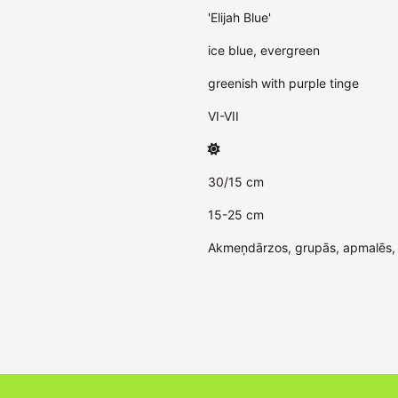
'Elijah Blue'
ice blue, evergreen
greenish with purple tinge
VI-VII
30/15 cm
15-25 cm
Akmeņdārzos, grupās, apmalēs, 