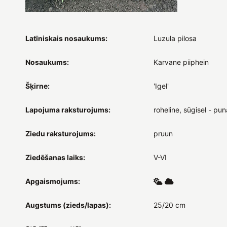
Latīniskais nosaukums:
Luzula pilosa
Nosaukums:
Karvane piiphein
Šķirne:
'Igel'
Lapojuma raksturojums:
roheline, sügisel - pu
Ziedu raksturojums:
pruun
Ziedēšanas laiks:
V-VI
Apgaismojums:
Augstums (zieds/lapas):
25/20 cm