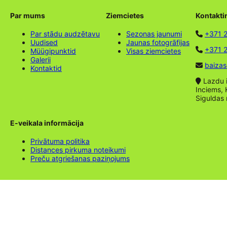
Par mums
Ziemcietes
Kontakti
Par stādu audzētavu
Sezonas jaunumi
+371 
Uudised
Jaunas fotogrāfijas
+371 2
Müügipunktid
Visas ziemcietes
Galerii
baizas
Kontaktid
Lazdu ie
Inciems, 
Siguldas
E-veikala informācija
Privātuma politika
Distances pirkuma noteikumi
Preču atgriešanas paziņojums