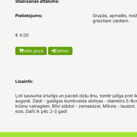
Stādīšanas attālums:
Pielietojums:
Grupās, apmalēs, mež
grieztiem ziediem.
€ 4.00
Ielikt grozā
Dalīties
Lisainfo:
Ļoti sausuma izturīgs un pacieš dziļu ēnu, tomēr jutīga pret 
augsnē. Ziedi - gaisīgas bumbveida slotiņas - diametrs 5-8
krūmu vainagiem. Blīvi stādot - zemsedzei. Mīksts - taustot.
ezis. Dalīt ik pēc 2-3 gadi