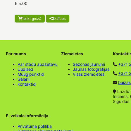
€ 5.00
Ielikt grozā
Dalīties
Par mums
Ziemcietes
Kontakti
Par stādu audzētavu
Sezonas jaunumi
+371 
Uudised
Jaunas fotogrāfijas
+371 2
Müügipunktid
Visas ziemcietes
Galerii
baizas
Kontaktid
Lazdu ie
Inciems, 
Siguldas
E-veikala informācija
Privātuma politika