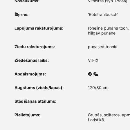
Nosaukums:
Vitshirss (syn. Prosa)
Šķirne:
'Rotstrahlbusch'
Lapojuma raksturojums:
roheline punane toon, 
hiilgav punane
Ziedu raksturojums:
punased toonid
Ziedēšanas laiks:
VII-IX
Apgaismojums:
Augstums (zieds/lapas):
120/80 cm
Stādīšanas attālums:
Pielietojums:
Grupās, soliteros, apm
floristikā.