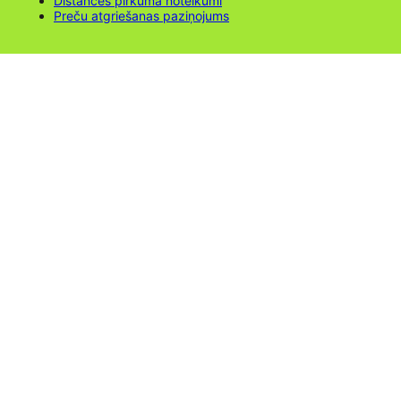
Distances pirkuma noteikumi
Preču atgriešanas paziņojums