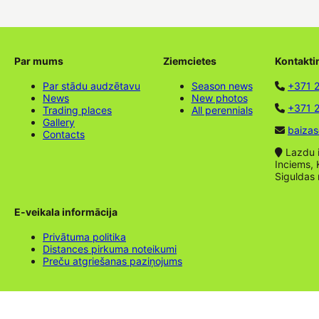
Par mums
Ziemcietes
Kontakti
Par stādu audzētavu
Season news
+371 
News
New photos
+371 2
Trading places
All perennials
Gallery
baizas
Contacts
Lazdu ie
Inciems, 
Siguldas
E-veikala informācija
Privātuma politika
Distances pirkuma noteikumi
Preču atgriešanas paziņojums