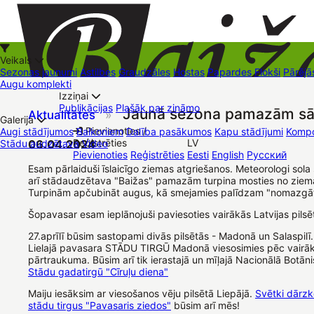
Veikals
Sezonas jaunumi
Astilbes
Graudzāles
Hostas
Papardes
Flokši
Pārējā
Augu komplekti
Izziņai
Kā iepirkties
Publikācijas
Plašāk par zināmo
Jaunā sezona pamazām sā
Aktualitātes
»
+37126545879
baizas@baizas.lv
Galerija
Pievienoties /
Augi stādījumos
Balkoniem
Dalība pasākumos
Kapu stādījumi
Kompo
Reģistrēties
LV
Stādu audzētava
06.04.2024
Video
Stādu grozs
Pievienoties
Reģistrēties
Eesti
English
Русский
Tirdzniecības vietas
Kontakti
Dāvanu kartes
Augu komplekti
Esam pārlaiduši īslaicīgo ziemas atgriešanos. Meteorologi sola s
arī stādaudzētava "Baižas" pamazām turpina mosties no ziem
Turpinām apčubināt augus, kā smejamies palīdzam "nomazgāt
Šopavasar esam ieplānojuši paviesoties vairākās Latvijas pilsē
27.aprīlī būsim sastopami divās pilsētās - Madonā un Salaspilī.
Lielajā pavasara STĀDU TIRGŪ Madonā viesosimies pēc vairā
pārtraukuma. Būsim arī tik ierastajā un mīļajā Nacionālā Botān
Stādu gadatirgū "Cīruļu diena"
Maiju iesāksim ar viesošanos vēju pilsētā Liepājā.
Svētki dārzko
stādu tirgus "Pavasaris ziedos"
būsim arī mēs!