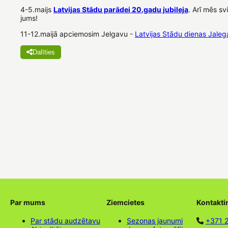
4-5.maijs
Latvijas Stādu parādei 20.gadu jubileja
. Arī mēs s
jums!
11-12.maijā apciemosim Jelgavu -
Latvijas Stādu dienas Jale
Dalīties
Par mums
Ziemcietes
Kontakti
Par stādu audzētavu
Sezonas jaunumi
+371 