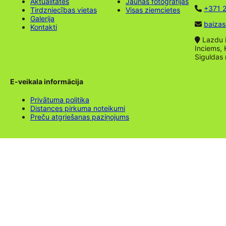
Aktualitātes
Jaunas fotogrāfijas
+371 2
Tirdzniecības vietas
Visas ziemcietes
Galerija
baizas
Kontakti
Lazdu ie
Inciems, 
Siguldas
E-veikala informācija
Privātuma politika
Distances pirkuma noteikumi
Preču atgriešanas paziņojums