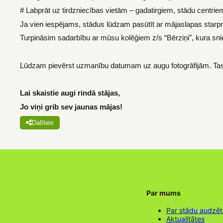
# Labprāt uz tirdzniecības vietām – gadatirgiem, stādu centrie
Ja vien iespējams, stādus lūdzam pasūtīt ar mājaslapas starpn
Turpināsim sadarbību ar mūsu kolēģiem z/s “Bērziņi”, kura 
Lūdzam pievērst uzmanību datumam uz augu fotogrāfijām. Tas no
Lai skaistie augi rindā stājas,
Jo viņi grib sev jaunas mājas!
Dalīties
Par mums
Par stādu audzē
Aktualitātes