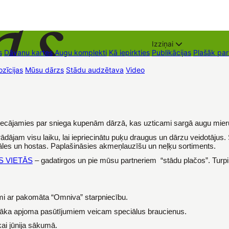
Izziņai
s
Dāvanu kartes
Augu komplekti
Kā iepirkties
Publikācijas
Plašāk pa
zīcijas
Mūsu dārzs
Stādu audzētava
Video
Tirdzniecības vietas
Kon
iecājamies par sniega kupenām dārzā, kas uzticami sargā augu mieru
strādājam visu laiku, lai iepriecinātu puķu draugus un dārzu veidotā
dzāles un hostas. Paplašināsies akmeņlauzīšu un neļķu sortiments.
S VIETĀS
– gadatirgos un pie mūsu partneriem “stādu plačos”. Turpi
umi ar pakomāta “Omniva” starpniecību.
elāka apjoma pasūtījumiem veicam speciālus braucienus.
kai jūnija sākumā.