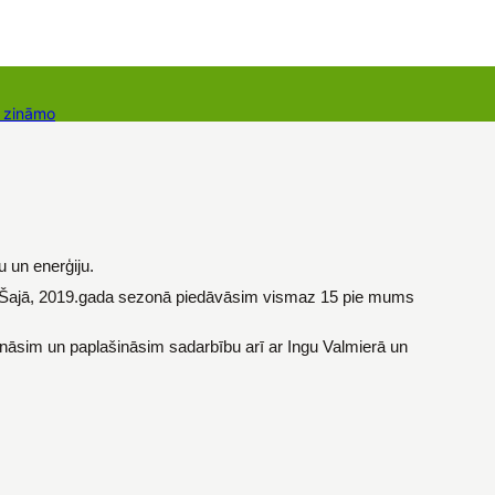
r zināmo
takti
Dāvanu kartes
Augu komplekti
 un enerģiju.
jus. Šajā, 2019.gada sezonā piedāvāsim vismaz 15 pie mums
nāsim un paplašināsim sadarbību arī ar Ingu Valmierā un