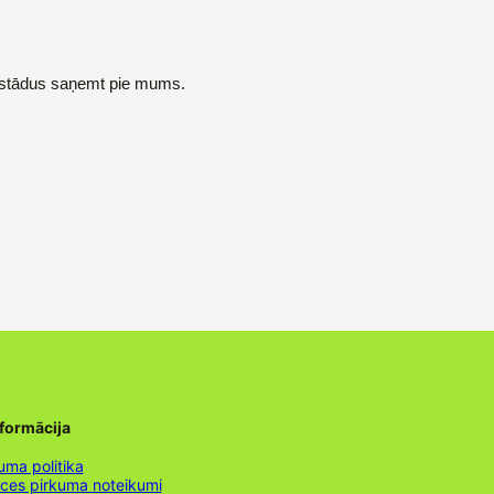
s stādus saņemt pie mums.
nformācija
uma politika
nces pirkuma noteikumi