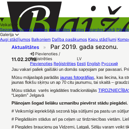
Veikals
Sezonas jaunumi
Astilbes
Graudzāles
Hostas
Papardes
Flokši
Pārējā
Galerija
Augi stādījumos
Balkoniem
Dalība pasākumos
Kapu stādījumi
Kompo
Par 2019. gada sezonu.
Aktualitātes
»
+37126545879
baizas@baizas.lv
Pievienoties /
Reģistrēties
LV
11.02.2019
Stādu grozs
Pievienoties
Reģistrēties
Eesti
English
Русский
Jau vakari paliek gaišāki un domās sapņojam par pavasari. Pr
Mūsu mājaslapā parādās
jaunas fotogrāfijas
, kas liecina, ka 
jaunas flokšu sķirņu un ap 70 citu jaunumu, tai skaitā – grau
Mūsu stādus varēs iegādāties tradicionālajās
TIRDZNIECĪBA
“Liepām” Jelgavā
Plānojam šogad lielāku uzmanību pievērst stādu piegādei.
# Veiksmīgi iepriekšējā sezonā bija sūtījumi pa pastu un sūtīj
# Piegādāsim stādus arī pa ceļam uz tirdzniecības vietām. Li
# Piegādes braucienu pa Vidzemi, Latgali, Sēliju varam veikt ti