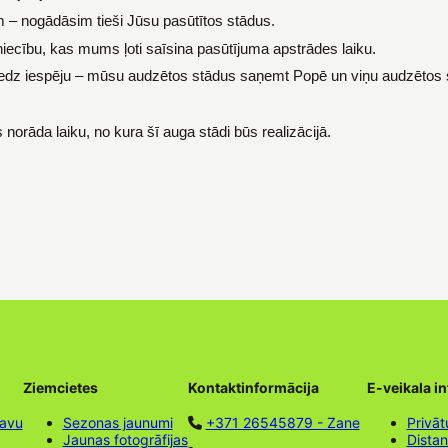
m – nogādāsim tieši Jūsu pasūtītos stādus.
iecību, kas mums ļoti saīsina pasūtījuma apstrādes laiku.
sniedz iespēju – mūsu audzētos stādus saņemt Popē un viņu audzēto
rāda laiku, no kura šī auga stādi būs realizācijā.
Ziemcietes
Kontaktinformācija
E-veikala i
tavu
Sezonas jaunumi
+371 26545879 - Zane
Privāt
Jaunas fotogrāfijas
Dista