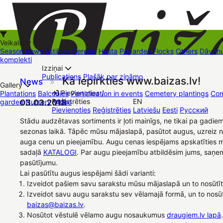
Veikals
Season news
Astilbes
Cereals
Hosta
Papardes
Flocks
Others
Dāvanu
komplekti
Izziņai
Kā iepirkties
Publications
Plašāk par zināmo
Kā iepirkties www.baizas.lv!
News
»
+37126545879
baizas@baizas.lv
Gallery
Pievienoties /
Plantations
Balconies
Participation in events
Cemetery plantings
Com
Reģistrēties
EN
garden
03.03.2018
Nursery
Video
Stādu grozs
Pievienoties
Reģistrēties
Latviešu
Eesti
Русский
Trading places
Contacts
Dāvanu kartes
Augu komplekti
Stādu audzētavas sortiments ir ļoti mainīgs, ne tikai pa gadiem
sezonas laikā. Tāpēc mūsu mājaslapā, pasūtot augus, uzreiz 
auga cenu un pieejamību. Augu cenas iespējams apskatīties 
sadaļā
KATALOGI
. Par augu pieejamību atbildēsim jums, saņe
pasūtījumu.
Lai pasūtītu augus iespējami šādi varianti:
Izveidot pašiem savu sarakstu mūsu mājaslapā un to nosūtī
Izveidot savu augu sarakstu sev vēlamajā formā, un to nosū
baizas@baizas.lv
.
Nosūtot vēstulē vēlamo augu nosaukumus
draugiem.lv lapā
.