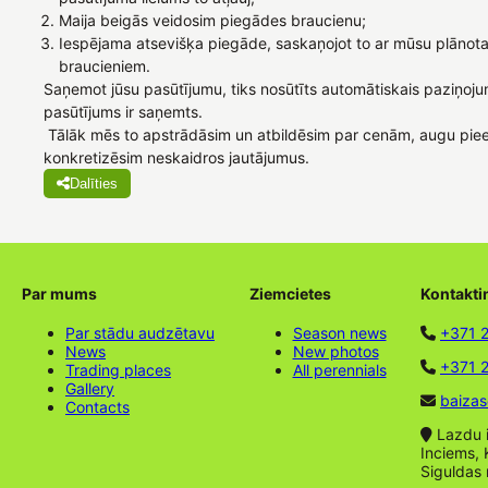
Maija beigās veidosim piegādes braucienu;
Iespējama atsevišķa piegāde, saskaņojot to ar mūsu plānota
braucieniem.
Saņemot jūsu pasūtījumu, tiks nosūtīts automātiskais paziņoju
pasūtījums ir saņemts.
Tālāk mēs to apstrādāsim un atbildēsim par cenām, augu pie
konkretizēsim neskaidros jautājumus.
Dalīties
Par mums
Ziemcietes
Kontakti
Par stādu audzētavu
Season news
+371 
News
New photos
+371 2
Trading places
All perennials
Gallery
baizas
Contacts
Lazdu ie
Inciems, 
Siguldas