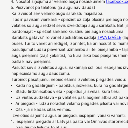
Nosūtot ziņojumu ar vēlamo augu nosaukumiem
facebook.c
Piezvanot pa telefonu (ja augu nav daudz)
Kā izveidot sev vēlamo augu sarakstu mājaslapā.
Tas ir pavisam vienkārši - spiežiet uz zaļā plusiņa pie auga n
vēlaties šo augu redzēt sevis izveidotajā augu sarakstā. Bet, j
pārdomājāt - spiežiet sarkano krustiņu pie auga nosaukuma.
Saraksts gatavs? To variet apskatīties sadaļā
TAVA IZVĒLE
(la
pusē). Tur to variet arī rediģēt, izprintēt, kā arī nosūtīt to mum
pasūtījumu! Lūdzu pievērsiet uzmanību ailītei pieejamība - taj
augs pieejams (zaļš ķeksītis), no kura laika būs pieejams (mēne
pašlaik nav pieejams.
Pasūtot sevis izvēlētos augus, nākamajā solī būs iespējams izv
nepieciešamo augu daudzumu.
Turpinot pasūtījumu, nepieciešams izvēlēties piegādes veidu:
Kādā no gadatirgiem - papildus jāizvēlas, kurā no gadatirgi
Stādu tirdzniecības vietā - papildus jāizvēlas, kurā tieši;
Uz vietas audzētavā - ja vēlaties paši augiem atbraukt paka
Ar piegādi - lūdzu norādiet vēlamo piegādes pilsētu vai nov
Cits - ja ir kādas citas vēlmes.
Izvēloties saņemt augus ar piegādi, iespējami vairāki varianti:
Iespējama piegāde ar Latvijas pasta vai Omnivas starpniecīb
pasūtījuma lielums to atļauj;