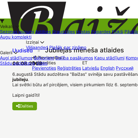
Veikals
Sezonas jaunumi
Astilbes
Graudzāles
Hostas
Papardes
Flokši
Pārējā
Augu komplekti
Izziņai
Kā iepirkties
Väljaanded
Plašāk par zināmo
Jubilejas mēneša atlaides
Uudised
»
+37126545879
baizas@baizas.lv
Galerii
Pievienoties /
Augi stādījumos
Balkoniem
Dalība pasākumos
Kapu stādījumi
Kompo
Reģistrēties
ET
Stādu audzētava
06.08.2009
Video
Stādu grozs
Pievienoties
Reģistrēties
Latviešu
English
Русский
Müügipunktid
Kontaktid
Dāvanu kartes
Augu komplekti
6.augustā Stādu audzētava "Baižas" svinēja savu pastāvēša
jubileju
.
Lai svētki būtu arī pircējiem, visiem pirkumiem līdz 6. septem
Laipni gaidīti!
Dalīties