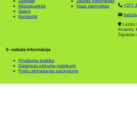
Uudised
Jaunas fotogrāfijas
+371 2
Müügipunktid
Visas ziemcietes
Galerii
baizas
Kontaktid
Lazdu ie
Inciems, 
Siguldas
E-veikala informācija
Privātuma politika
Distances pirkuma noteikumi
Preču atgriešanas paziņojums