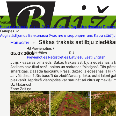
Veikals
Новинки сезона
Астильба
Злаки
Хосты
Papardes
Флоксы
Прочи
Галерея
Augi stādījumos
Балконами
Участие в мероприятиях
Kapu stādīju
Sākas trakais astilbju ziedēša
Новости
»
+37126545879
baizas@baizas.lv
Pievienoties /
Reģistrēties
RU
05.07.2009
Stādu grozs
Pievienoties
Reģistrēties
Latviešu
Eesti
English
Jūlijs - vasaras pilnzieds. Sākas trakais astilbju ziedēšanas l
Astilbes nav tikai rozā, baltas un sarkanas "slotiņas". Tās pār
smaržīgas. Dažāda lapojumu krāsa, dažādi ziedēšanas laiki (no
Ja vēlaties arī Jūs baudīt šo ziedēšanas prieku, esiet laipni 
piezvanīt. Iepriekš vienojoties var sarunāt arī citus apmeklējum
Uz tikšanos!
Zane Zeltiņa