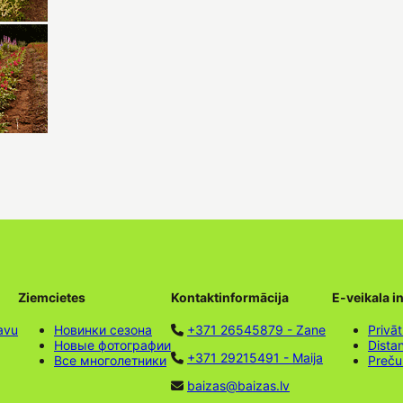
Ziemcietes
Kontaktinformācija
E-veikala i
avu
Новинки сезона
+371 26545879 - Zane
Privāt
Новые фотографии
Dista
+371 29215491 - Maija
Все многолетники
Preču
baizas@baizas.lv