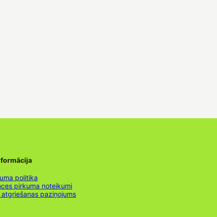
nformācija
uma politika
nces pirkuma noteikumi
 atgriešanas paziņojums