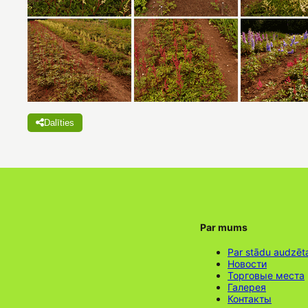
Dalīties
Par mums
Par stādu audzēt
Новости
Торговые места
Галерея
Контакты