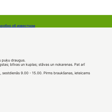
дробно об известном
ты
Dāvanu kartes
Augu komplekti
us puķu draugus.
gstas; blīvas un kuplas; stāvas un nokarenas. Pat arī
00, sestdienās 9.00 - 15.00. Pirms braukšanas, ieteicams