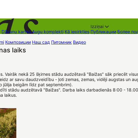
Izziņai
е
Dāvanu kartes
Augu komplekti
Kā iepirkties
Публикации
Более по
mi
Композиции
Наш сад
Питомник
Видео
Торговые места
Контак
nas laiks
aiks. Vairāk nekā 25 šķirnes stādu audzētavā "Baižas" sāk priecēt vis
steidz ar savu daudzveidību - ļoti zemas, zemas, vidēji augstas un au
 jūlija beigām līdz pat septembrim).
gaidīti stādu audzētavā "Baižas". Darba laiks darbadienās 8:00 - 18.
a laikus.