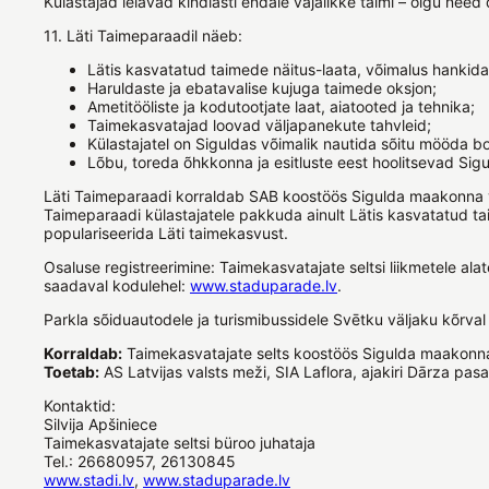
Külastajad leiavad kindlasti endale vajalikke taimi – olgu need
11. Läti Taimeparaadil näeb:
Lätis kasvatatud taimede näitus-laata, võimalus hankida
Haruldaste ja ebatavalise kujuga taimede oksjon;
Ametitööliste ja kodutootjate laat, aiatooted ja tehnika;
Taimekasvatajad loovad väljapanekute tahvleid;
Külastajatel on Siguldas võimalik nautida sõitu mööda bo
Lõbu, toreda õhkkonna ja esitluste eest hoolitsevad Sigu
Läti Taimeparaadi korraldab SAB koostöös Sigulda maakonna vo
Taimeparaadi külastajatele pakkuda ainult Lätis kasvatatud ta
populariseerida Läti taimekasvust.
Osaluse registreerimine: Taimekasvatajate seltsi liikmetele alat
saadaval kodulehel:
www.staduparade.lv
.
Parkla sõiduautodele ja turismibussidele Svētku väljaku kõrval
Korraldab:
Taimekasvatajate selts koostöös Sigulda maakonn
Toetab:
AS Latvijas valsts meži, SIA Laflora, ajakiri Dārza pas
Kontaktid:
Silvija Apšiniece
Taimekasvatajate seltsi büroo juhataja
Tel.: 26680957, 26130845
www.stadi.lv
,
www.staduparade.lv