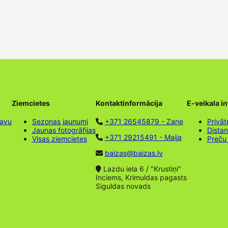
Ziemcietes
Kontaktinformācija
E-veikala i
tavu
Sezonas jaunumi
+371 26545879 - Zane
Privāt
Jaunas fotogrāfijas
Dista
+371 29215491 - Maija
Visas ziemcietes
Preču
baizas@baizas.lv
Lazdu iela 6 / "Krustiņi"
Inciems, Krimuldas pagasts
Siguldas novads