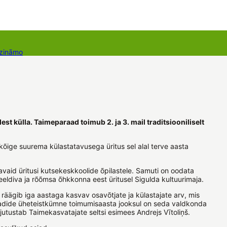
 zināmo
Dāvanu kartes
Augu komplekti
dest külla. Taimeparaad toimub 2. ja 3. mail traditsiooniliselt
 kõige suurema külastatavusega üritus sel alal terve aasta
avaid üritusi kutsekeskkoolide õpilastele. Samuti on oodata
eeldiva ja rõõmsa õhkkonna eest üritusel Sigulda kultuurimaja.
 räägib iga aastaga kasvav osavõtjate ja külastajate arv, mis
araadide üheteistkümne toimumisaasta jooksul on seda valdkonda
 jutustab Taimekasvatajate seltsi esimees Andrejs Vītoliņš.