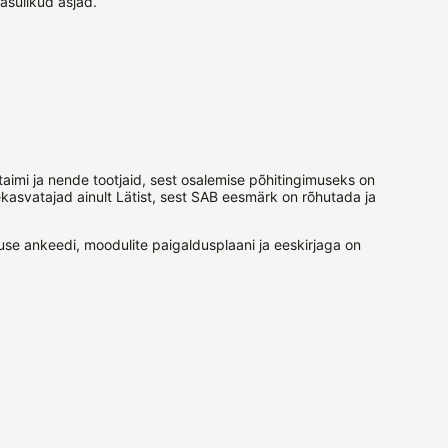
kasulikud asjad.
imi ja nende tootjaid, sest osalemise põhitingimuseks on
ekasvatajad ainult Lätist, sest SAB eesmärk on rõhutada ja
otluse ankeedi, moodulite paigaldusplaani ja eeskirjaga on