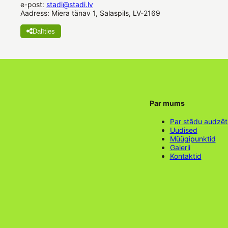
e-post:
stadi@stadi.lv
Aadress: Miera tänav 1, Salaspils, LV-2169
Dalīties
Par mums
Par stādu audzē
Uudised
Müügipunktid
Galerii
Kontaktid