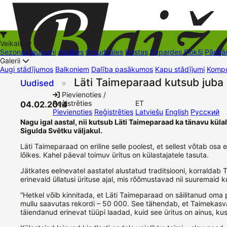
Veikals
Sezonas jaunumi
Astilbes
Graudzāles
Hostas
Papardes
Flokši
Pārējā
Galerii
Augi stādījumos
Balkoniem
Dalība pasākumos
Kapu stādījumi
Kompo
Läti Taimeparaad kutsub juba
Uudised
»
+37126545879
baizas@baizas.lv
Pievienoties /
Reģistrēties
ET
04.02.2014
Stādu grozs
Pievienoties
Reģistrēties
Latviešu
English
Русский
Nagu igal aastal, nii kutsub Läti Taimeparaad ka tänavu külalis
Sigulda Svētku väljakul.
Läti Taimeparaad on eriline selle poolest, et sellest võtab osa
lõikes. Kahel päeval toimuv üritus on külastajatele tasuta.
Jätkates eelnevatel aastatel alustatud traditsiooni, korraldab
erinevaid üllatusi ürituse ajal, mis rõõmustavad nii suuremaid
“Hetkel võib kinnitada, et Läti Taimeparaad on säilitanud oma 
mullu saavutas rekordi – 50 000. See tähendab, et Taimekasvat
täiendanud erinevat tüüpi laadad, kuid see üritus on ainus, kus