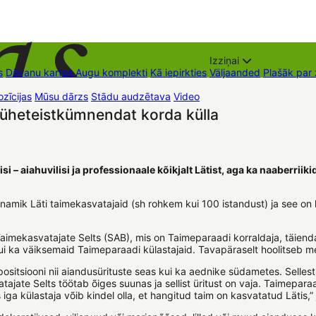
Izziņai
s
Dāvanu kartes
Augu komplekti
Kā iepirkties
Väljaanded
Plašāk par
zīcijas
Mūsu dārzs
Stādu audzētava
Video
Müügipunktid
Kontaktid
 üheteistkümnendat korda külla
i – aiahuvilisi ja professionaale kõikjalt Lätist, aga ka naaberriiki
 enamik Läti taimekasvatajaid (sh rohkem kui 100 istandust) ja see on
 Taimekasvatajate Selts (SAB), mis on Taimeparaadi korraldaja, täiend
 kui ka väiksemaid Taimeparaadi külastajaid. Tavapäraselt hoolitseb m
positsiooni nii aiandusürituste seas kui ka aednike südametes. Sellest
ajate Selts töötab õiges suunas ja sellist üritust on vaja. Taimep
 iga külastaja võib kindel olla, et hangitud taim on kasvatatud Lätis,”