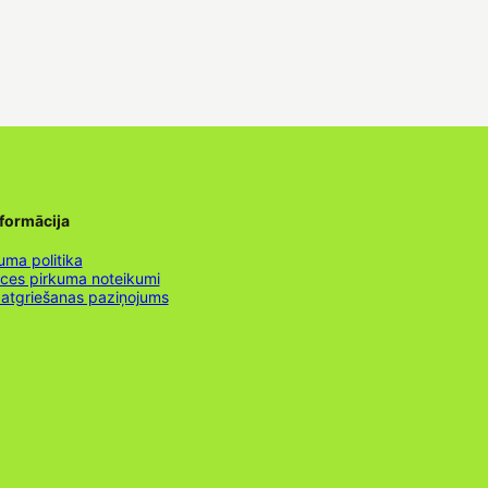
nformācija
uma politika
nces pirkuma noteikumi
 atgriešanas paziņojums