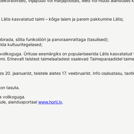
 dekoratiivsed, viljapuud või marjapõõsad, lilled või muud aianduses 
 Lätis kasvatatud taimi – kõige laiem ja parem pakkumine Lätis;
birada, sõita funikolööri ja panoraamrattaga (tasulised);
lda kultuuritegelased;
likoguga. Ürituse eesmärgiks on populariseerida Lätis kasvatatud ta
imi. Erinevalt teistest taimelaatadest osalevad Taimeparaadidel taim
es 20. jaanuarist, teistele alates 17. veebruarist. Info osalustasu, ta
 on tasuta.
a volikoguga.
aule, aiandusportaal
www.horti.lv
.