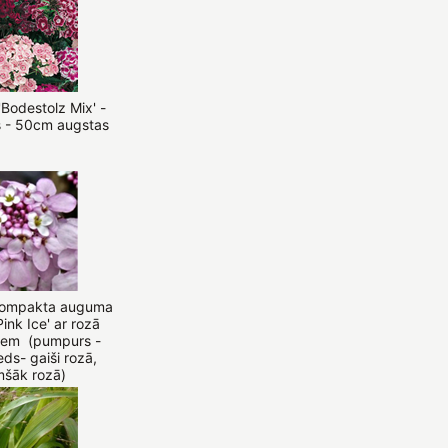
Bodestolz Mix' -
s - 50cm augstas
 kompakta auguma
Pink Ice' ar rozā
iem (pumpurs -
eds- gaiši rozā,
mšāk rozā)