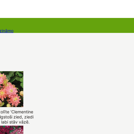
 zināmo
Dāvanu kartes
Augu komplekti
olīte 'Clementine
gstoši zied, ziedi
 labi stāv vāzē.