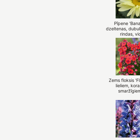
Pīpene 'Ban
dzeltenas, dubul
rindas, v
Zems floksis 'F
lieliem, kor
smaržīgie