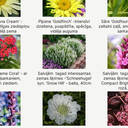
ana Cream' -
Pīpene 'Goldfinch' -intensīvi
Sāre 'Goldfoun
tīgas ziedlapiņu
dzeltena, puspildīta, spēcīga,
zeltaini zaļš, sm
idēji zema
vidēja auguma
sarka
lame Coral' - ar
Salvijām tagad interesantas
Salvijām taga
aļsarkaniem,
zemas šķirnes -'Schneehugel'
zemas šķirne
m ziediem.
syn. 'Snow Hill' - balta, 40cm
Compact Bright
rozā