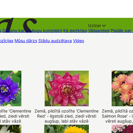
Izziņai
s
Dāvanu kartes
Augu komplekti
Kā iepirkties
Väljaanded
Plašāk par
zīcijas
Mūsu dārzs
Stādu audzētava
Video
Müügipunktid
Kontaktid
olīte 'Clementine
Zemā, pildītā ozolīte 'Clementine
Zemā, pildītā oz
ied, ziedi vērsti
Red' - ilgstoši zied, ziedi vērsti
Salmon Rose' - il
i stāv vāzē
augšup, labi stāv vāzē
vērsti augšup,