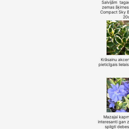
Salvijām taga
zemas šķirnes
Compact Sky Blu
20
Krāsainu akcent
pieticīgais lielai
Mazajai kapmi
interesanti gan z
spilgti debeszi