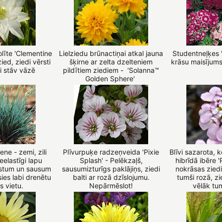
olīte 'Clementine
Lielziedu brūnactiņai atkal jauna
Studentneļķes '
zied, ziedi vērsti
šķirne ar zelta dzelteniem
krāsu maisījum
i stāv vāzē
pildītiem ziediem - 'Solanna™
Golden Sphere'
ne - zemi, zili
Plīvurpuķe radzeņveida 'Pixie
Blīvi sazarota,
neelastīgi lapu
Splash' - Pelēkzaļš,
hibrīdā ibēre '
rstum un sausum
sausumizturīgs paklājiņs, ziedi
nokrāsas zied
ēsies labi drenētu
balti ar rozā dzīslojumu.
tumši rozā, zi
s vietu.
Nepārmēslot!
vēlāk tu