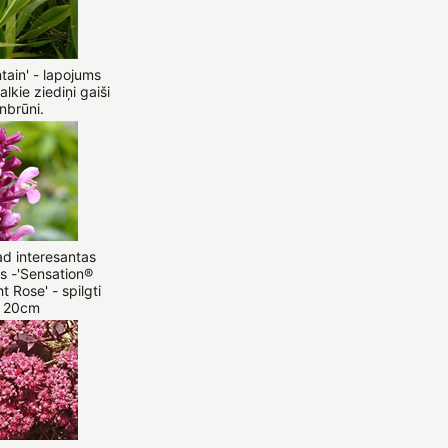
tain' - lapojums
alkie ziediņi gaiši
nbrūni.
d interesantas
s -'Sensation®
 Rose' - spilgti
, 20cm