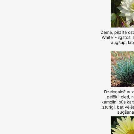
Zemā, pildītā oz
White' - ilgstoši 
augšup, lab
Dzeloņainā auze
pelēki, cieti, 
kamoliņi būs ka
izturīgi, bet vēl
augšana