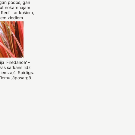
gan podos, gan
ūt nokarenajam
Red' - ar košiem,
tiem ziediem.
ja 'Firedance' -
as sarkans līdz
iemzaļš. Spīdīgs.
Ziemu jāpasargā.