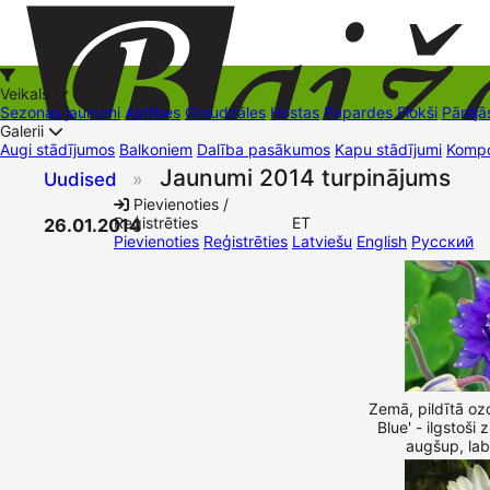
Veikals
Sezonas jaunumi
Astilbes
Graudzāles
Hostas
Papardes
Flokši
Pārējā
Galerii
Augi stādījumos
Balkoniem
Dalība pasākumos
Kapu stādījumi
Kompo
Jaunumi 2014 turpinājums
Uudised
»
+37126545879
baizas@baizas.lv
Pievienoties /
Reģistrēties
ET
26.01.2014
Stādu grozs
Pievienoties
Reģistrēties
Latviešu
English
Русский
Zemā, pildītā oz
Blue' - ilgstoši z
augšup, lab