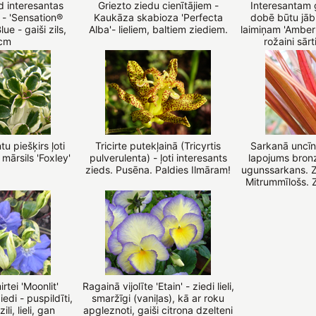
d interesantas
Griezto ziedu cienītājiem -
Interesantam 
 - 'Sensation®
Kaukāza skabioza 'Perfecta
dobē būtu jāb
e - gaiši zils,
Alba'- lieliem, baltiem ziediem.
laimiņam 'Amber 
cm
rožaini sār
u piešķirs ļoti
Tricirte putekļainā (Tricyrtis
Sarkanā uncīni
s mārsils 'Foxley'
pulverulenta) - ļoti interesants
lapojums bronz
zieds. Pusēna. Paldies Ilmāram!
ugunssarkans. Z
Mitrummīlošs. 
rtei 'Moonlit'
Ragainā vijolīte 'Etain' - ziedi lieli,
iedi - puspildīti,
smaržīgi (vaniļas), kā ar roku
li, lieli, gan
apgleznoti, gaiši citrona dzelteni