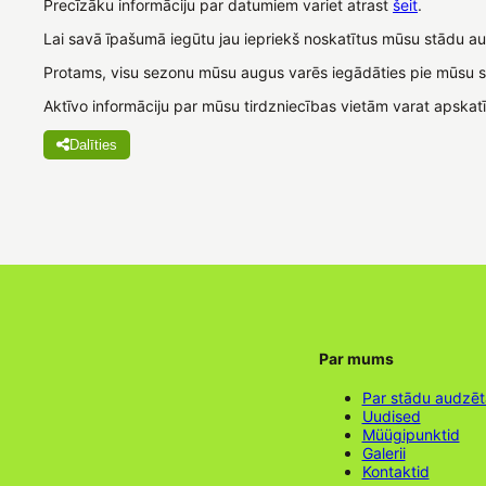
Precīzāku informāciju par datumiem variet atrast
šeit
.
Lai savā īpašumā iegūtu jau iepriekš noskatītus mūsu stādu a
Protams, visu sezonu mūsu augus varēs iegādāties pie mūsu 
Aktīvo informāciju par mūsu tirdzniecības vietām varat apska
Dalīties
Par mums
Par stādu audzē
Uudised
Müügipunktid
Galerii
Kontaktid