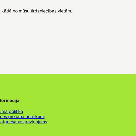
t kādā no mūsu tirdzniecības vietām.
nformācija
uma politika
nces pirkuma noteikumi
 atgriešanas paziņojums