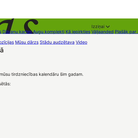
Izziņai
s
Dāvanu kartes
Augu komplekti
Kā iepirkties
Väljaanded
Plašāk par
zīcijas
Mūsu dārzs
Stādu audzētava
Video
Müügipunktid
Kontaktid
dā
uši mūsu tirdzniecības kalendāru šim gadam.
sētās: