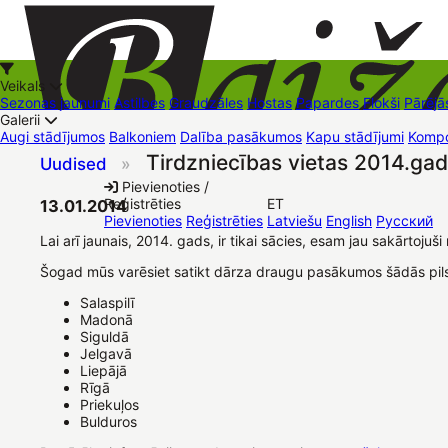
Veikals
Sezonas jaunumi
Astilbes
Graudzāles
Hostas
Papardes
Flokši
Pārējā
Galerii
Augi stādījumos
Balkoniem
Dalība pasākumos
Kapu stādījumi
Kompo
Tirdzniecības vietas 2014.ga
Uudised
»
+37126545879
baizas@baizas.lv
Pievienoties /
Reģistrēties
ET
13.01.2014
Stādu grozs
Pievienoties
Reģistrēties
Latviešu
English
Русский
Lai arī jaunais, 2014. gads, ir tikai sācies, esam jau sakārtoj
Šogad mūs varēsiet satikt dārza draugu pasākumos šādās pil
Salaspilī
Madonā
Siguldā
Jelgavā
Liepājā
Rīgā
Priekuļos
Bulduros