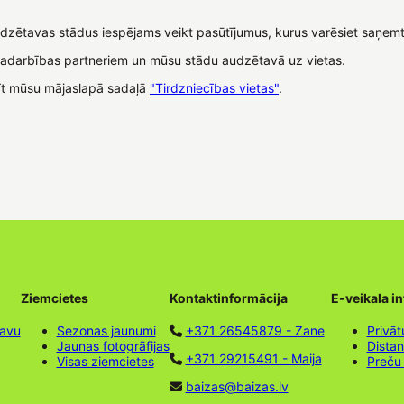
udzētavas stādus iespējams veikt pasūtījumus, kurus varēsiet saņem
sadarbības partneriem un mūsu stādu audzētavā uz vietas.
tīt mūsu mājaslapā sadaļā
"Tirdzniecības vietas"
.
Ziemcietes
Kontaktinformācija
E-veikala i
tavu
Sezonas jaunumi
+371 26545879 - Zane
Privāt
Jaunas fotogrāfijas
Dista
+371 29215491 - Maija
Visas ziemcietes
Preču
baizas@baizas.lv