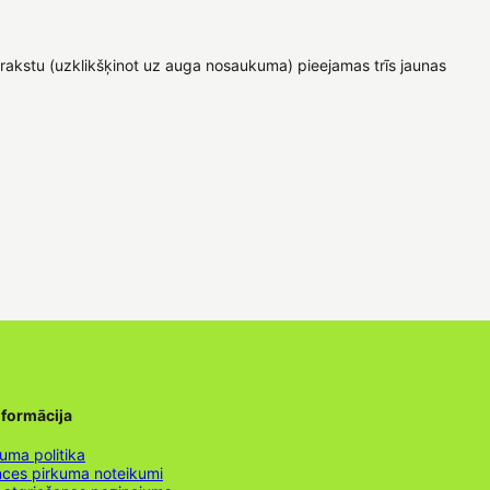
prakstu (uzklikšķinot uz auga nosaukuma) pieejamas trīs jaunas
nformācija
uma politika
nces pirkuma noteikumi