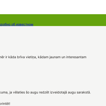
дробно об известном
ты
Dāvanu kartes
Augu komplekti
omēr ir kāda brīva vietiņa, kādam jaunam un interesantam
kuma, ja vēlaties šo augu redzēt izveidotajā augu sarakstā.
printēt!