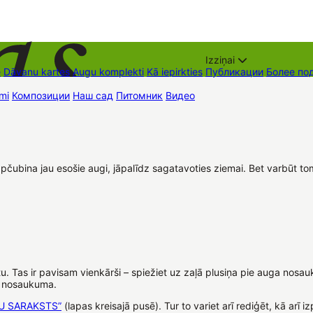
Izziņai
е
Dāvanu kartes
Augu komplekti
Kā iepirkties
Публикации
Более по
mi
Композиции
Наш сад
Питомник
Видео
Торговые места
Контак
apčubina jau esošie augi, jāpalīdz sagatavoties ziemai. Bet varbūt t
. Tas ir pavisam vienkārši – spiežiet uz zaļā plusiņa pie auga nosau
a nosaukuma.
U SARAKSTS”
(lapas kreisajā pusē). Tur to variet arī rediģēt, kā arī iz