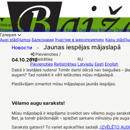
Veikals
Новинки сезона
Астильба
Злаки
Хосты
Papardes
Флоксы
Прочи
Галерея
Augi stādījumos
Балконами
Участие в мероприятиях
Kapu stādīju
Jaunas iespējas mājaslapā
Новости
»
+37126545879
baizas@baizas.lv
Pievienoties /
Reģistrēties
RU
04.10.2012
Stādu grozs
Pievienoties
Reģistrēties
Latviešu
Eesti
English
Dabā ir iestājies rudens! Tomēr darbi dārzā nav beigušies – jā
augam? Tad noteikti ir vērt ielūkoties mūsu mājaslapā.
Piedāvājam izmantot mūsu mājaslapas jaunās iespējas.
Vēlamo augu saraksts!
Mūsu mājaslapā ir iespējams izveidot sev vēlamo augu sarakstu
Bet, ja tomēr pārdomājāt – spiežiet sarkano mīnusiņu pie aug
Saraksts gatavs? To variet apskatīties sadaļā
„IZVĒLĒTO AUG