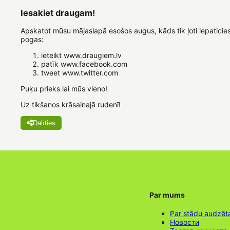
Iesakiet draugam!
Apskatot mūsu mājaslapā esošos augus, kāds tik ļoti iepaticie
pogas:
ieteikt www.draugiem.lv
patīk www.facebook.com
tweet www.twitter.com
Puķu prieks lai mūs vieno!
Uz tikšanos krāsainajā rudenī!
Dalīties
Par mums
Par stādu audzēt
Новости