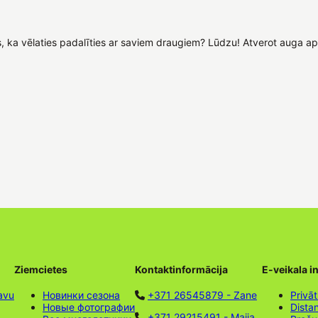
s, ka vēlaties padalīties ar saviem draugiem? Lūdzu! Atverot auga a
Ziemcietes
Kontaktinformācija
E-veikala i
avu
Новинки сезона
+371 26545879 - Zane
Privāt
Новые фотографии
Dista
+371 29215491 - Maija