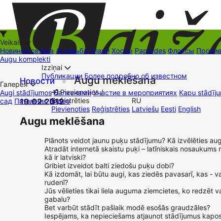
Veikals
Новинки сезона
Астильба
Злаки
Хосты
Papardes
Флоксы
Прочи
Augu komplekti
Izziņai
Kā iepirkties
Публикации
Более подробно об известном
Augu meklēšana
Новости
»
+37126545879
baizas@baizas.lv
Галерея
Pievienoties /
Augi stādījumos
Балконами
Участие в мероприятиях
Kapu stādīju
Reģistrēties
RU
сад
Питомник
19.02.2012
Видео
Stādu grozs
Pievienoties
Reģistrēties
Latviešu
Eesti
English
Торговые места
Контакты
Dāvanu kartes
Augu komplekti
Augu meklēšana
Plānots veidot jaunu puķu stādījumu? Kā izvēlēties au
Atradāt internetā skaistu puķi – latīniskais nosaukums r
kā ir latviski?
Gribiet izveidot balti ziedošu puķu dobi?
Kā izdomāt, lai būtu augi, kas ziedēs pavasarī, kas - v
rudenī?
Jūs vēlieties tikai liela auguma ziemcietes, ko redzēt v
gabalu?
Bet varbūt stādīt pašlaik modē esošās graudzāles?
Iespējams, ka nepieciešams atjaunot stādījumus kapos