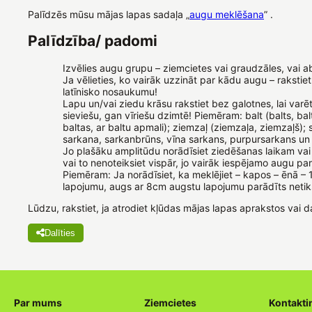
Palīdzēs mūsu mājas lapas sadaļa „
augu meklēšana
” .
Palīdzība/ padomi
Izvēlies augu grupu – ziemcietes vai graudzāles, vai a
Ja vēlieties, ko vairāk uzzināt par kādu augu – rakstiet 
latīnisko nosaukumu!
Lapu un/vai ziedu krāsu rakstiet bez galotnes, lai varē
sieviešu, gan vīriešu dzimtē! Piemēram: balt (balts, balt
baltas, ar baltu apmali); ziemzaļ (ziemzaļa, ziemzaļš); 
sarkana, sarkanbrūns, vīna sarkans, purpursarkans un 
Jo plašāku amplitūdu norādīsiet ziedēšanas laikam v
vai to nenoteiksiet vispār, jo vairāk iespējamo augu pa
Piemēram: Ja norādīsiet, ka meklējiet – kapos – ēnā –
lapojumu, augs ar 8cm augstu lapojumu parādīts netik
Lūdzu, rakstiet, ja atrodiet kļūdas mājas lapas aprakstos vai d
Dalīties
Par mums
Ziemcietes
Kontakti