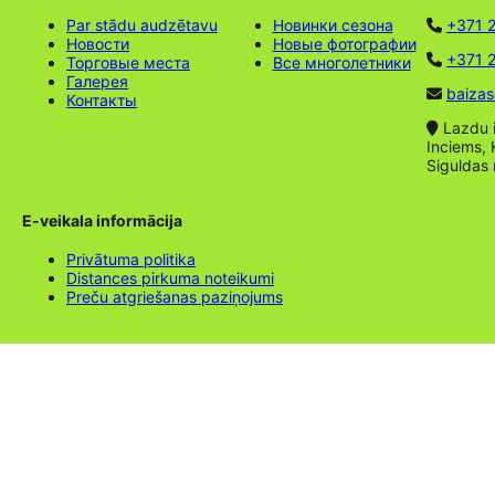
Par stādu audzētavu
Новинки сезона
+371 
Новости
Новые фотографии
+371 2
Торговые места
Все многолетники
Галерея
baizas
Контакты
Lazdu ie
Inciems, 
Siguldas
E-veikala informācija
Privātuma politika
Distances pirkuma noteikumi
Preču atgriešanas paziņojums