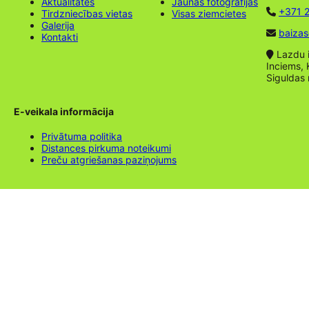
Aktualitātes
Jaunas fotogrāfijas
+371 2
Tirdzniecības vietas
Visas ziemcietes
Galerija
baizas
Kontakti
Lazdu ie
Inciems, 
Siguldas
E-veikala informācija
Privātuma politika
Distances pirkuma noteikumi
Preču atgriešanas paziņojums