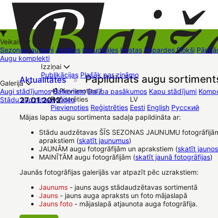
Veikals
Sezonas jaunumi
Astilbes
Graudzāles
Hostas
Papardes
Flokši
Pārējā
Augu komplekti
Izziņai
Kā iepirkties
Publikācijas
Plašāk par zināmo
Papildināts augu sortiment
Aktualitātes
»
+37126545879
baizas@baizas.lv
Galerija
Pievienoties /
Augi stādījumos
Balkoniem
Dalība pasākumos
Kapu stādījumi
Kompo
Reģistrēties
LV
Stādu audzētava
27.01.2012
Video
Stādu grozs
Pievienoties
Reģistrēties
Eesti
English
Русский
Tirdzniecības vietas
Kontakti
Dāvanu kartes
Augu komplekti
Mājas lapas augu sortimenta sadaļa papildināta ar:
Stādu audzētavas ŠĪS SEZONAS JAUNUMU fotogrāfijā
aprakstiem (
skatīt jaunumus
)
JAUNĀM augu fotogrāfijām un aprakstiem (
skatīt jauno
MAINĪTĀM augu fotogrāfijām (
skatīt jaunā fotogrāfijas
)
Jaunās fotogrāfijas galerijās var atpazīt pēc uzrakstiem:
Jaunums
- jauns augs stādaudzētavas sortimentā
Jauns
- jauns auga apraksts un foto mājaslapā
Jauns foto
- mājaslapā atjaunota auga fotogrāfija.