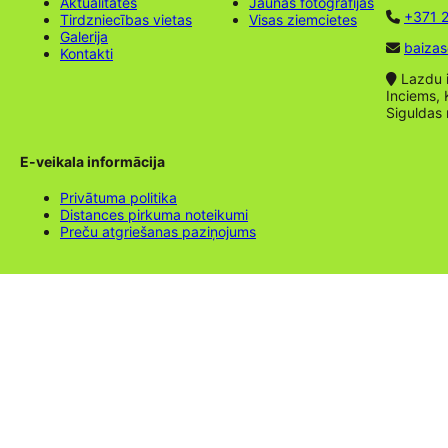
Aktualitātes
Jaunas fotogrāfijas
+371 2
Tirdzniecības vietas
Visas ziemcietes
Galerija
baizas
Kontakti
Lazdu ie
Inciems, 
Siguldas
E-veikala informācija
Privātuma politika
Distances pirkuma noteikumi
Preču atgriešanas paziņojums