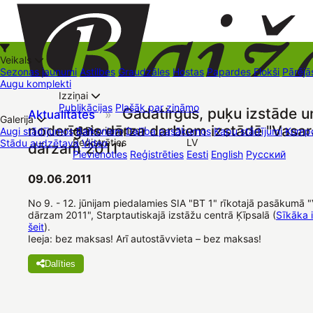
Veikals
Sezonas jaunumi
Astilbes
Graudzāles
Hostas
Papardes
Flokši
Pārējā
Augu komplekti
Izziņai
Kā iepirkties
Publikācijas
Plašāk par zināmo
Gadatirgus, puķu izstāde u
Aktualitātes
»
+37126545879
baizas@baizas.lv
Galerija
noderīgais dārza darbiem izstādē "Vasar
Pievienoties /
Augi stādījumos
Balkoniem
Dalība pasākumos
Kapu stādījumi
Kompo
Reģistrēties
LV
Stādu audzētava
Video
dārzam 2011"
Stādu grozs
Pievienoties
Reģistrēties
Eesti
English
Русский
Tirdzniecības vietas
Kontakti
Dāvanu kartes
Augu komplekti
09.06.2011
No 9. - 12. jūnijam piedalamies SIA "BT 1" rīkotajā pasākumā "
dārzam 2011", Starptautiskajā izstāžu centrā Ķīpsalā (
Sīkāka 
šeit
).
Ieeja: bez maksas! Arī autostāvvieta – bez maksas!
Dalīties