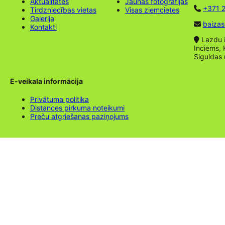
Aktualitātes
Jaunas fotogrāfijas
+371 2
Tirdzniecības vietas
Visas ziemcietes
Galerija
baizas
Kontakti
Lazdu ie
Inciems, 
Siguldas
E-veikala informācija
Privātuma politika
Distances pirkuma noteikumi
Preču atgriešanas paziņojums