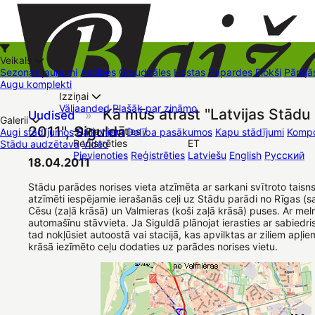
Veikals
Sezonas jaunumi
Astilbes
Graudzāles
Hostas
Papardes
Flokši
Pārējā
Augu komplekti
Izziņai
Kā iepirkties
Väljaanded
Plašāk par zināmo
Kā mūs atrast "Latvijas Stādu
Uudised
»
+37126545879
baizas@baizas.lv
Galerii
2011", Siguldā
Pievienoties /
Augi stādījumos
Balkoniem
Dalība pasākumos
Kapu stādījumi
Kompo
Reģistrēties
ET
Stādu audzētava
Video
Stādu grozs
Pievienoties
Reģistrēties
Latviešu
English
Русский
Müügipunktid
Kontaktid
Dāvanu kartes
Augu komplekti
18.04.2011
Stādu parādes norises vieta atzīmēta ar sarkani svītroto taisns
atzīmēti iespējamie ierašanās ceļi uz Stādu parādi no Rīgas (s
Cēsu (zaļā krāsā) un Valmieras (koši zaļā krāsā) puses. Ar mel
automašīnu stāvvieta. Ja Siguldā plānojat ierasties ar sabiedri
tad nokļūsiet autoostā vai stacijā, kas apvilktas ar ziliem apļie
krāsā iezīmēto ceļu dodaties uz parādes norises vietu.