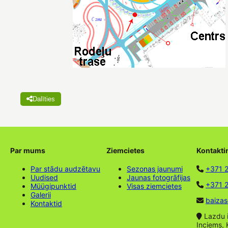
Dalīties
Par mums
Ziemcietes
Kontakti
Par stādu audzētavu
Sezonas jaunumi
+371 
Uudised
Jaunas fotogrāfijas
+371 2
Müügipunktid
Visas ziemcietes
Galerii
baizas
Kontaktid
Lazdu ie
Inciems, 