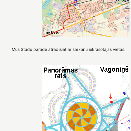
Mūs Stādu parādē atradīsiet ar sarkanu iekrāsotajās vietās: