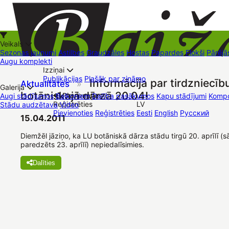
Veikals
Sezonas jaunumi
Astilbes
Graudzāles
Hostas
Papardes
Flokši
Pārējā
Augu komplekti
Izziņai
Kā iepirkties
Publikācijas
Plašāk par zināmo
Informācija par tirdzniecīb
Aktualitātes
»
+37126545879
baizas@baizas.lv
Galerija
botāniskajā dārzā 20.04!
Pievienoties /
Augi stādījumos
Balkoniem
Dalība pasākumos
Kapu stādījumi
Kompo
Reģistrēties
LV
Stādu audzētava
Video
Stādu grozs
Pievienoties
Reģistrēties
Eesti
English
Русский
Tirdzniecības vietas
Kontakti
Dāvanu kartes
Augu komplekti
15.04.2011
Diemžēl jāziņo, ka LU botāniskā dārza stādu tirgū 20. aprīlī (s
paredzēts 23. aprīlī) nepiedalīsimies.
Dalīties