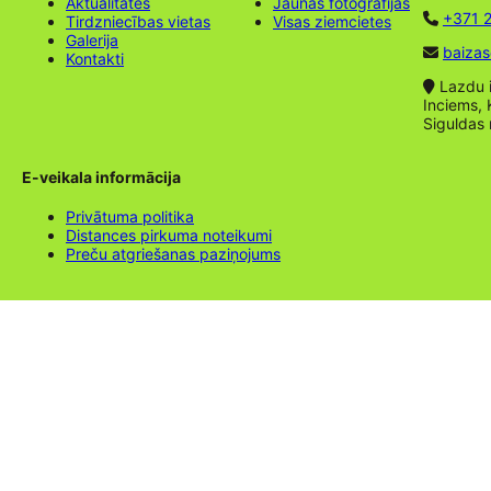
Aktualitātes
Jaunas fotogrāfijas
+371 2
Tirdzniecības vietas
Visas ziemcietes
Galerija
baizas
Kontakti
Lazdu ie
Inciems, 
Siguldas
E-veikala informācija
Privātuma politika
Distances pirkuma noteikumi
Preču atgriešanas paziņojums