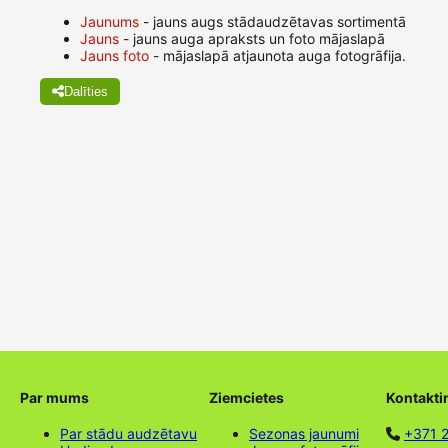
Jaunums
- jauns augs stādaudzētavas sortimentā
Jauns
- jauns auga apraksts un foto mājaslapā
Jauns foto
- mājaslapā atjaunota auga fotogrāfija.
Dalīties
Par mums
Ziemcietes
Kontakti
Par stādu audzētavu
Sezonas jaunumi
+371 