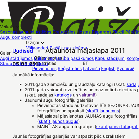
Veikals
Sezonas jaunumi
Astilbes
Graudzāles
Hostas
Papardes
Flokši
Pārējā
Augu komplekti
Izziņai
Kā iepirkties
Väljaanded
Plašāk par zināmo
Atjaunota mājaslapa 2011
Uudised
»
+37126545879
baizas@baizas.lv
Galerii
Pievienoties /
Augi stādījumos
Balkoniem
Dalība pasākumos
Kapu stādījumi
Kompo
Reģistrēties
ET
Stādu audzētava
05.03.2011
Video
Stādu grozs
Pievienoties
Reģistrēties
Latviešu
English
Русский
Müügipunktid
Kontaktid
Dāvanu kartes
Augu komplekti
Jaunākā informācija:
2011.gada ziemciešu un graudzāļu katalogi (skat.
sadaļ
2011.gada vairumtirdzniecības un mazumtirdzniecības 
(skat. sadaļas
katalogs
un
vairumā
)
Jaunumi augu fotogrāfiju galerijās:
Pievienotas stādu audzētavas ŠĪS SEZONAS J
fotogrāfijas un apraksti (
skatīt jaunumus
)
Mājaslapai pievienotas JAUNAS augu fotogrāfijas 
(
skatīt jaunos augus
)
MAINĪTAS augu fotogrāfijas (
skatīt jaunā fotogrāfi
Jaunās fotogrāfijas galerijās var atpazīt pēc uzrakstiem: