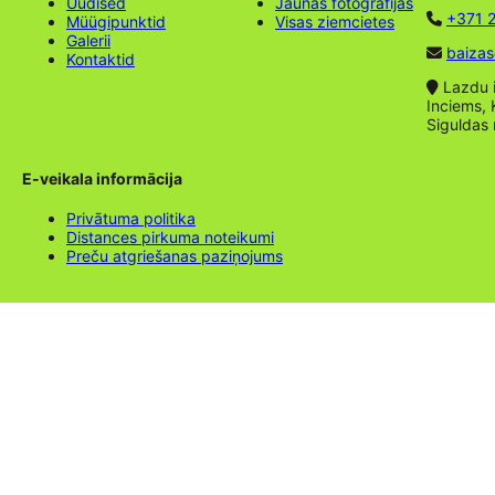
Uudised
Jaunas fotogrāfijas
+371 2
Müügipunktid
Visas ziemcietes
Galerii
baizas
Kontaktid
Lazdu ie
Inciems, 
Siguldas
E-veikala informācija
Privātuma politika
Distances pirkuma noteikumi
Preču atgriešanas paziņojums