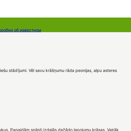
дробно об известном
ты
Dāvanu kartes
Augu komplekti
iešu stādījumi. Vēl savu krāšņumu rāda peonijas, alpu asteres
laukus. Pagaidām spilgti izdalās dažādo lapojumu krāsas. Vairāk