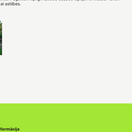
i astilbes.
nformācija