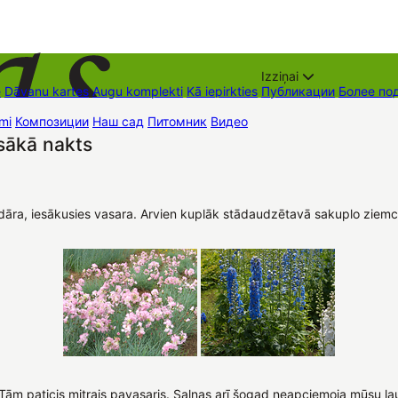
Izziņai
е
Dāvanu kartes
Augu komplekti
Kā iepirkties
Публикации
Более по
mi
Композиции
Наш сад
Питомник
Видео
Торговые места
Контак
sākā nakts
endāra, iesākusies vasara. Arvien kuplāk stādaudzētavā sakuplo ziemc
ks. Tām paticis mitrais pavasaris. Salnas arī šogad neapciemoja mūsu 