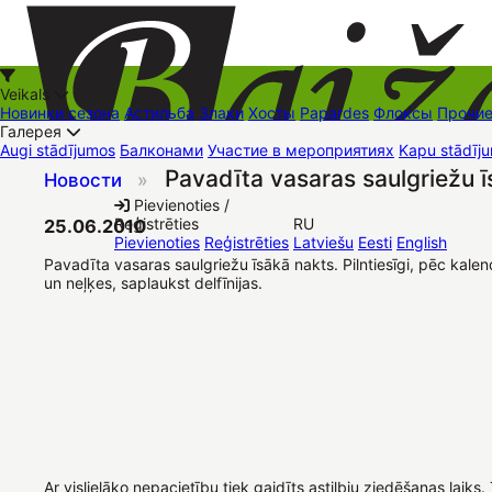
Veikals
Новинки сезона
Астильба
Злаки
Хосты
Papardes
Флоксы
Прочи
Галерея
Augi stādījumos
Балконами
Участие в мероприятиях
Kapu stādīju
Pavadīta vasaras saulgriežu ī
Новости
»
+37126545879
baizas@baizas.lv
Pievienoties /
Reģistrēties
RU
25.06.2010
Stādu grozs
Pievienoties
Reģistrēties
Latviešu
Eesti
English
Pavadīta vasaras saulgriežu īsākā nakts. Pilntiesīgi, pēc kal
un neļķes, saplaukst delfīnijas.
Ar vislielāko nepacietību tiek gaidīts astilbju ziedēšanas lai