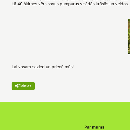
kā 40 šķirnes vērs savus pumpurus visādās krāsās un veidos. T
Lai vasara sazied un priecē mūs!
Dalīties
Par mums