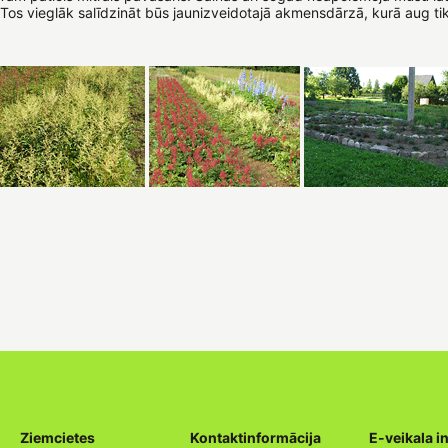
os vieglāk salīdzināt būs jaunizveidotajā akmensdārzā, kurā aug tika
Ziemcietes
Kontaktinformācija
E-veikala i