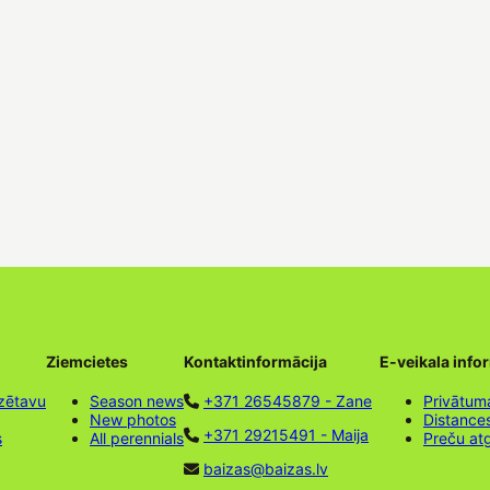
Ziemcietes
Kontaktinformācija
E-veikala info
zētavu
Season news
+371 26545879 - Zane
Privātuma
New photos
Distance
+371 29215491 - Maija
s
All perennials
Preču at
baizas@baizas.lv