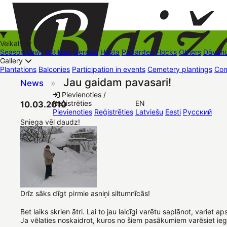
Veikals
Season news
Astilbes
Cereals
Hosta
Papardes
Flocks
Others
Dāvanu
Gallery
Plantations
Balconies
Participation in events
Cemetery plantings
Com
Jau gaidam pavasari!
News
»
+37126545879
baizas@baizas.lv
Pievienoties /
Reģistrēties
EN
10.03.2010
Stādu grozs
Pievienoties
Reģistrēties
Latviešu
Eesti
Русский
Sniega vēl daudz!
Drīz sāks dīgt pirmie asniņi siltumnīcās!
Bet laiks skrien ātri. Lai to jau laicīgi varētu saplānot, var
Ja vēlaties noskaidrot, kuros no šiem pasākumiem varēsiet ie