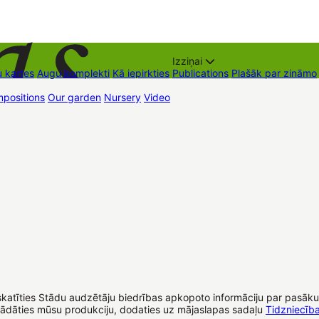
Izziņai
 kartes
Augu komplekti
Kā iepirkties
Publications
Plašāk par zināmo
positions
Our garden
Nursery
Video
Trading places
Contacts
Dāvan
iet apskatīties Stādu audzētāju biedrības apkopoto informāciju par pa
gādāties mūsu produkciju, dodaties uz mājaslapas sadaļu
Tidzniecība