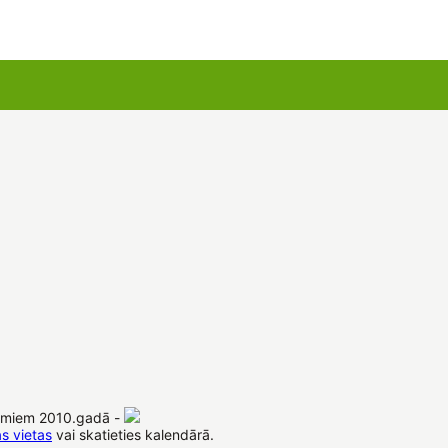
u kartes
Augu komplekti
sākumiem 2010.gadā -
s vietas
vai skatieties kalendārā.