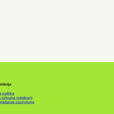
rmācija
 politika
s pirkuma noteikumi
griešanas paziņojums