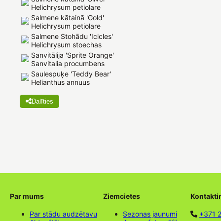
Helichrysum petiolare
Salmene kātainā 'Gold'
Helichrysum petiolare
Salmene Stohādu 'Icicles'
Helichrysum stoechas
Sanvitālija 'Sprite Orange'
Sanvitalia procumbens
Saulespuķe 'Teddy Bear'
Helianthus annuus
Dalīties
Par mums
Ziemcietes
Kontakti
Par stādu audzētavu
Sezonas jaunumi
+371 