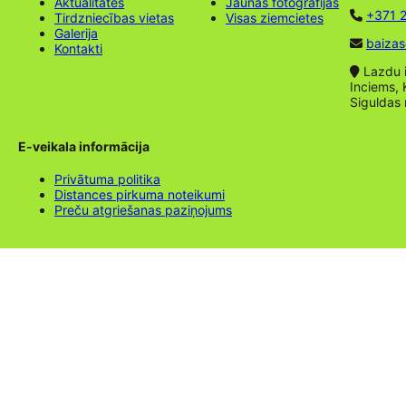
Aktualitātes
Jaunas fotogrāfijas
+371 2
Tirdzniecības vietas
Visas ziemcietes
Galerija
baizas
Kontakti
Lazdu ie
Inciems, 
Siguldas
E-veikala informācija
Privātuma politika
Distances pirkuma noteikumi
Preču atgriešanas paziņojums