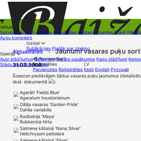
Veikals
Sezonas jaunumi
Astilbes
Graudzāles
Hostas
Papardes
Flokši
Pārējā
Augu komplekti
Izziņai
Kā iepirkties
Publikācijas
Plašāk par zināmo
Jaunumi vasaras puķu sort
Aktualitātes
»
+37126545879
baizas@baizas.lv
Galerija
Pievienoties /
Augi stādījumos
Balkoniem
Dalība pasākumos
Kapu stādījumi
Kompo
Reģistrēties
LV
Stādu audzētava
31.03.2009
Video
Stādu grozs
Pievienoties
Reģistrēties
Eesti
English
Русский
Tirdzniecības vietas
Kontakti
Dāvanu kartes
Augu komplekti
Šosezon piedāvājam šādus vasaras puķu jaunumus (detalizētu
skat. dokumentā
):
Agerāti 'Fields Blue'
Ageratum houstonianum
Dālija vasaras 'Garden Pride'
Dahlia variabilis
Rudbekija 'Maya'
Rubkeckia hirta
Salmene kātainā 'Nana Silver'
Helichrysum petiolare
Salmene kātainā 'Silver'