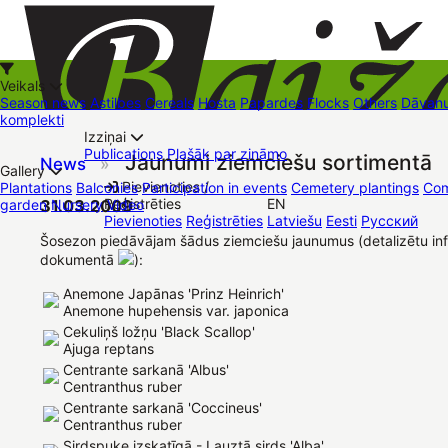
Veikals
Season news
Astilbes
Cereals
Hosta
Papardes
Flocks
Others
Dāvanu
komplekti
Izziņai
Kā iepirkties
Publications
Plašāk par zināmo
Jaunumi ziemciešu sortimentā
News
»
+37126545879
baizas@baizas.lv
Gallery
Pievienoties /
Plantations
Balconies
Participation in events
Cemetery plantings
Com
Reģistrēties
EN
garden
31.03.2009
Nursery
Video
Stādu grozs
Pievienoties
Reģistrēties
Latviešu
Eesti
Русский
Trading places
Contacts
Dāvanu kartes
Augu komplekti
Šosezon piedāvājam šādus ziemciešu jaunumus (detalizētu inf
dokumentā
):
Anemone Japānas 'Prinz Heinrich'
Anemone hupehensis var. japonica
Cekuliņš ložņu 'Black Scallop'
Ajuga reptans
Centrante sarkanā 'Albus'
Centranthus ruber
Centrante sarkanā 'Coccineus'
Centranthus ruber
Sirdspuķe izskatīgā - Lauztā sirds 'Alba'