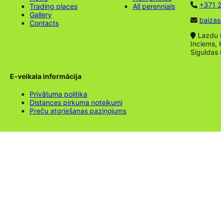
+371 2
Trading places
All perennials
Gallery
baizas
Contacts
Lazdu ie
Inciems, 
Siguldas
E-veikala informācija
Privātuma politika
Distances pirkuma noteikumi
Preču atgriešanas paziņojums