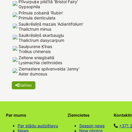
Plīvurpuķe pildītā 'Bristol Fairy'
Gypsophila
Prīmula zobainā 'Rubin'
Primula denticulata
Saulkrēsliņš mazais 'Adiantifolium'
Thalictrum minus
Saulkrēsliņš skarbaugļu
Thalictrum dasycarpum
Saulpurene Ķīnas
Trollius chinensis
Zeltene sniegbaltā
Lysimachia clethroides
Ziemastere spilvenveida 'Jenny'
Aster dumosus
Dalīties
Par mums
Ziemcietes
Kontakti
Par stādu audzētavu
Season news
+371 
News
New photos