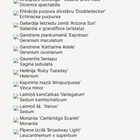
Dicentra spectabilis
Ehinācija purpura divstāvu 'Doubledecker'
Echinacea purpurea
Gailardija lielziedu zemā 'Arizona Sun'
Gailardia x grandiflora (aristata)
Gandrene plankumainā 'Espresso'
Geranium maculatum
Gandrene 'Katharine Adele'
Geranium oxonianum
Gaurenīte īlenlapu
Sagina subulata
Helēnija 'Ruby Tuesday'
Helenium
Kapmirte mazā 'Atropurpurea'
Vinca minor
Laimiņš kamčatkas 'Variegatum'
Sedum kamtschaticum
Laimiņš šķ. 'Xenox'
Sedum
Monarda 'Cambridge Scarlet'
Monarda
Pīpene izcilā 'Broadway Light'
Leucanthemum x superbum