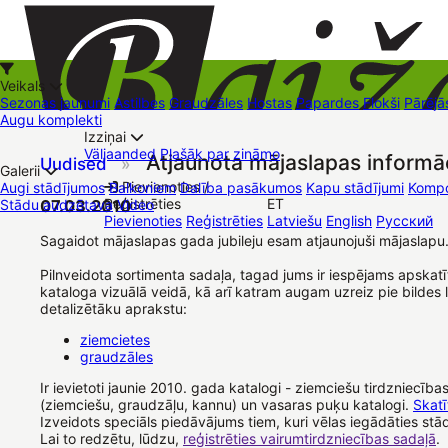
Veikals
Sezonas jaunumi
Astilbes
Graudzāles
Hostas
Papardes
Flokši
Pārējā
Augu komplekti
Izziņai
Kā iepirkties
Väljaanded
Plašāk par zināmo
Atjaunota mājaslapas informāc
Uudised
»
+37126545879
baizas@baizas.lv
Galerii
Pievienoties /
Augi stādījumos
Balkoniem
Dalība pasākumos
Kapu stādījumi
Kompo
Reģistrēties
ET
Stādu audzētava
07.03.2010
Video
Stādu grozs
Pievienoties
Reģistrēties
Latviešu
English
Русский
Müügipunktid
Kontaktid
Dāvanu kartes
Augu komplekti
Sagaidot mājaslapas gada jubileju esam atjaunojuši mājaslapu
Pilnveidota sortimenta sadaļa, tagad jums ir iespējams apskatīt
kataloga vizuālā veidā, kā arī katram augam uzreiz pie bildes l
detalizētāku aprakstu:
ziemcietes
graudzāles
Ir ievietoti jaunie 2010. gada katalogi - ziemciešu tirdzniecības
(ziemciešu, graudzāļu, kannu) un vasaras puķu katalogi.
Skatī
Izveidots speciāls piedāvājums tiem, kuri vēlas iegādāties stā
Lai to redzētu, lūdzu,
reģistrēties vairumtirdzniecības sadaļā
.