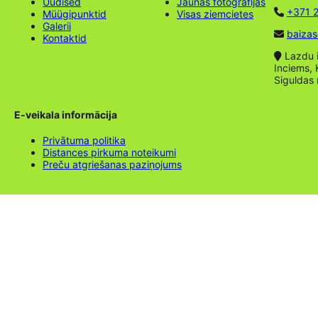
Uudised
Jaunas fotogrāfijas
+371 2
Müügipunktid
Visas ziemcietes
Galerii
baizas
Kontaktid
Lazdu ie
Inciems, 
Siguldas
E-veikala informācija
Privātuma politika
Distances pirkuma noteikumi
Preču atgriešanas paziņojums