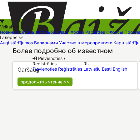
Veikals
Новинки сезона
Астильба
Злаки
Хосты
Papardes
Флоксы
Прочи
Галерея
Augi stādījumos
Балконами
Участие в мероприятиях
Kapu stādīju
Более подробно об известном
+37126545879
baizas@baizas.lv
Pievienoties /
Reģistrēties
RU
Stādu grozs
Garšaugi
Pievienoties
Reģistrēties
Latviešu
Eesti
English
продолжить чтение >>