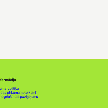
nformācija
uma politika
nces pirkuma noteikumi
 atgriešanas paziņojums