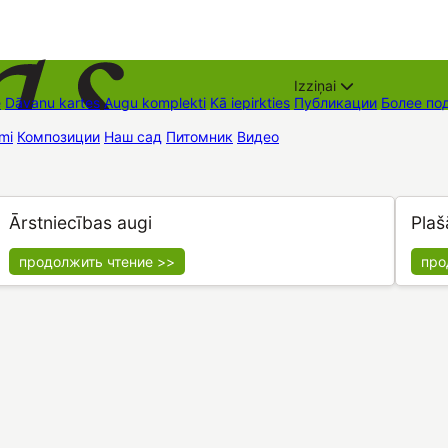
Izziņai
е
Dāvanu kartes
Augu komplekti
Kā iepirkties
Публикации
Более по
mi
Композиции
Наш сад
Питомник
Видео
Торговые места
Контак
Ārstniecības augi
Plaš
продолжить чтение >>
про