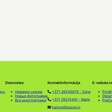
Ziemcietes
Kontaktinformācija
E-veikala i
avu
Новинки сезона
+371 26545879 - Zane
Privāt
Новые фотографии
Dista
+371 29215491 - Maija
Все многолетники
Preču
baizas@baizas.lv