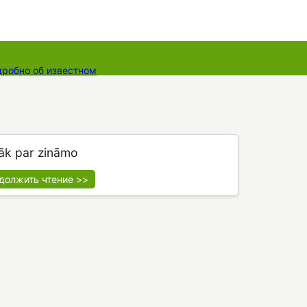
дробно об известном
ты
Dāvanu kartes
Augu komplekti
āk par zināmo
должить чтение >>