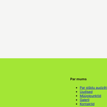
Par mums
Par stādu audzē
Uudised
Müügipunktid
Galerii
Kontaktid