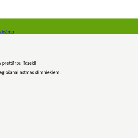
 zināmo
Dāvanu kartes
Augu komplekti
 prettārpu līdzekli.
vieglošanai astmas slimniekiem.