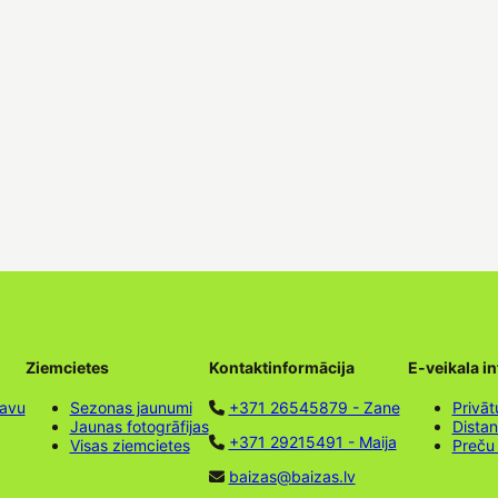
Ziemcietes
Kontaktinformācija
E-veikala i
tavu
Sezonas jaunumi
+371 26545879 - Zane
Privāt
Jaunas fotogrāfijas
Dista
+371 29215491 - Maija
Visas ziemcietes
Preču
baizas@baizas.lv