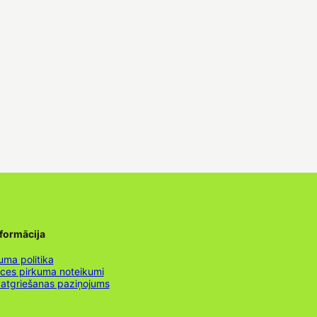
nformācija
uma politika
nces pirkuma noteikumi
 atgriešanas paziņojums