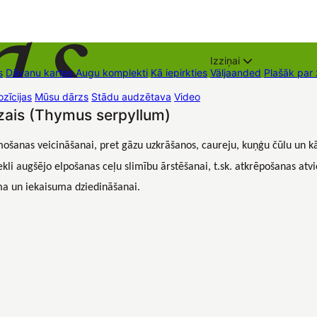
Izziņai
s
Dāvanu kartes
Augu komplekti
Kā iepirkties
Väljaanded
Plašāk par
zīcijas
Mūsu dārzs
Stādu audzētava
Video
Müügipunktid
Kontaktid
zais (Thymus serpyllum)
emošanas veicināšanai, pret gāzu uzkrāšanos, caureju, kuņģu čūlu un kā
kli augšējo elpošanas ceļu slimību ārstēšanai, t.sk. atkrēpošanas at
sma un iekaisuma dziedināšanai.