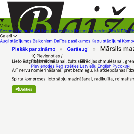
Veikals
Sezonas jaunumi
Astilbes
Graudzāles
Hostas
Papardes
Flokši
Pārējā
Galerii
Augi stādījumos
Balkoniem
Dalība pasākumos
Kapu stādījumi
Kompo
Mārsils ma
Plašāk par zināmo
»
Garšaugi
»
+37126545879
baizas@baizas.lv
Pievienoties /
Reģistrēties
ET
Lieto ēstgribas veicināšanai, žults sekrēcijas stimulēšanai, gr
Stādu grozs
Pievienoties
Reģistrēties
Latviešu
English
Русский
Arī nervu nomierināšanai, pret bezmiegu, kā atklepošanas līdze
Spirta kompreses lieto sāpju mazināšanai, radikulīta, reimati
Dalīties