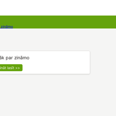
r zināmo
takti
Dāvanu kartes
Augu komplekti
āk par zināmo
ināt lasīt >>