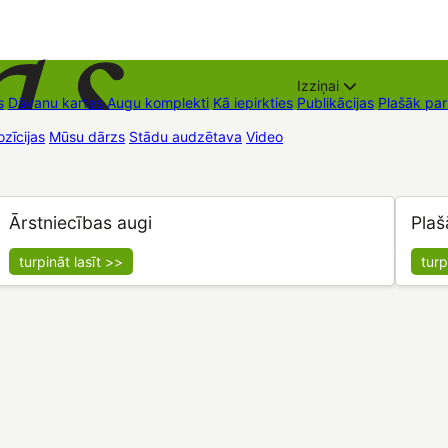
Izziņai
s
Dāvanu kartes
Augu komplekti
Kā iepirkties
Publikācijas
Plašāk pa
zīcijas
Mūsu dārzs
Stādu audzētava
Video
Tirdzniecības vietas
Kon
Ārstniecības augi
Plaš
turpināt lasīt >>
turp