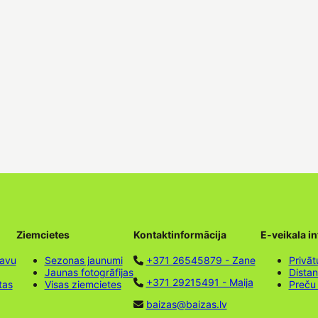
Ziemcietes
Kontaktinformācija
E-veikala i
tavu
Sezonas jaunumi
+371 26545879 - Zane
Privāt
Jaunas fotogrāfijas
Dista
+371 29215491 - Maija
tas
Visas ziemcietes
Preču
baizas@baizas.lv