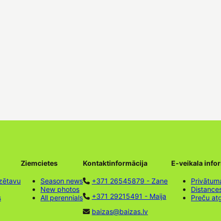
Ziemcietes
Kontaktinformācija
E-veikala info
zētavu
Season news
+371 26545879 - Zane
Privātuma
New photos
Distance
+371 29215491 - Maija
s
All perennials
Preču at
baizas@baizas.lv