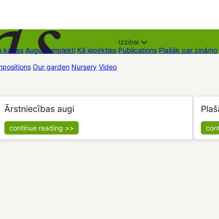
Izziņai
 kartes
Augu komplekti
Kā iepirkties
Publications
Plašāk par zināmo
positions
Our garden
Nursery
Video
Trading places
Contacts
Dāvan
Ārstniecības augi
Plaš
continue reading >>
con