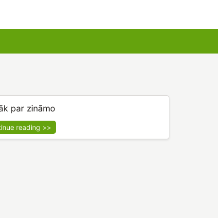
u kartes
Augu komplekti
āk par zināmo
tinue reading >>