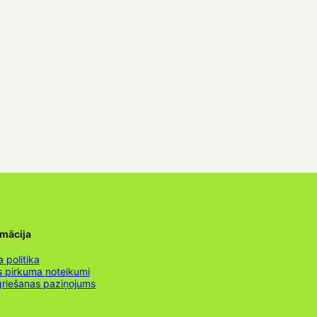
rmācija
 politika
s pirkuma noteikumi
griešanas paziņojums