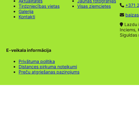
Aktualitātes
Jaunas fotogrāfijas
+371 2
Tirdzniecības vietas
Visas ziemcietes
Galerija
baizas
Kontakti
Lazdu ie
Inciems, 
Siguldas
E-veikala informācija
Privātuma politika
Distances pirkuma noteikumi
Preču atgriešanas paziņojums