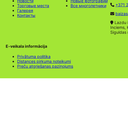
Новости
Новые фотографии
+371 2
Торговые места
Все многолетники
Галерея
baizas
Контакты
Lazdu ie
Inciems, 
Siguldas
E-veikala informācija
Privātuma politika
Distances pirkuma noteikumi
Preču atgriešanas paziņojums