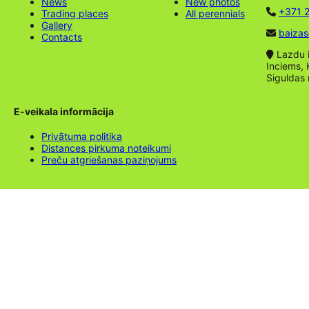
News
New photos
+371 2
Trading places
All perennials
Gallery
baizas
Contacts
Lazdu ie
Inciems, 
Siguldas
E-veikala informācija
Privātuma politika
Distances pirkuma noteikumi
Preču atgriešanas paziņojums