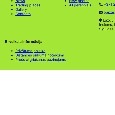
News
New photos
+371 2
Trading places
All perennials
Gallery
baizas
Contacts
Lazdu ie
Inciems, 
Siguldas
E-veikala informācija
Privātuma politika
Distances pirkuma noteikumi
Preču atgriešanas paziņojums