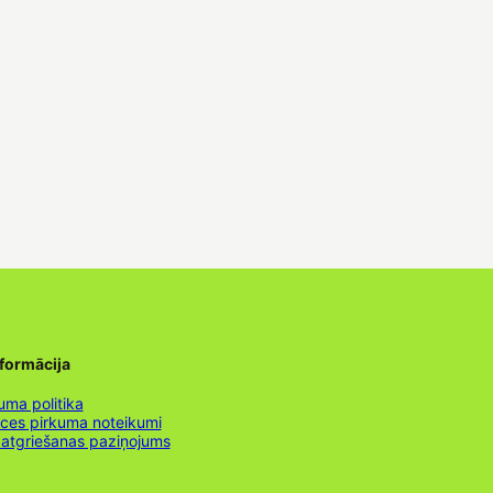
nformācija
uma politika
nces pirkuma noteikumi
 atgriešanas paziņojums