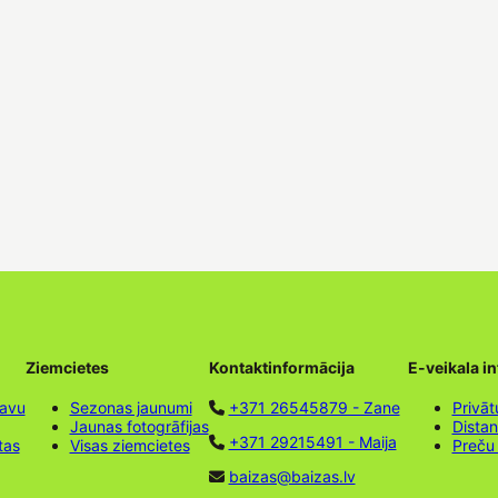
Ziemcietes
Kontaktinformācija
E-veikala i
tavu
Sezonas jaunumi
+371 26545879 - Zane
Privāt
Jaunas fotogrāfijas
Dista
+371 29215491 - Maija
tas
Visas ziemcietes
Preču
baizas@baizas.lv