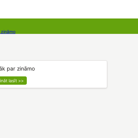
r zināmo
takti
Dāvanu kartes
Augu komplekti
āk par zināmo
ināt lasīt >>