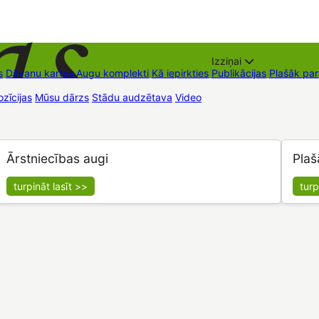
Izziņai
s
Dāvanu kartes
Augu komplekti
Kā iepirkties
Publikācijas
Plašāk pa
zīcijas
Mūsu dārzs
Stādu audzētava
Video
Tirdzniecības vietas
Kon
Ārstniecības augi
Plaš
turpināt lasīt >>
turp