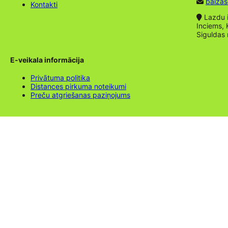
baizas
Kontakti
Lazdu ie
Inciems, 
Siguldas
E-veikala informācija
Privātuma politika
Distances pirkuma noteikumi
Preču atgriešanas paziņojums