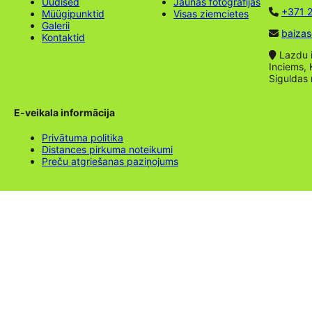
Uudised
Jaunas fotogrāfijas
+371 2
Müügipunktid
Visas ziemcietes
Galerii
baizas
Kontaktid
Lazdu ie
Inciems, 
Siguldas
E-veikala informācija
Privātuma politika
Distances pirkuma noteikumi
Preču atgriešanas paziņojums