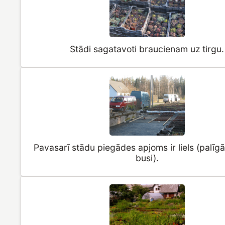
Stādi sagatavoti braucienam uz tirgu.
Pavasarī stādu piegādes apjoms ir liels (palīgā 
busi).