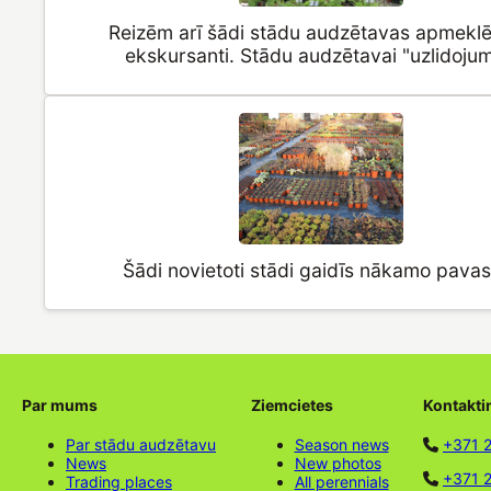
Reizēm arī šādi stādu audzētavas apmeklēt
ekskursanti. Stādu audzētavai "uzlidojum
Šādi novietoti stādi gaidīs nākamo pavas
Par mums
Ziemcietes
Kontakti
Par stādu audzētavu
Season news
+371 
News
New photos
+371 2
Trading places
All perennials