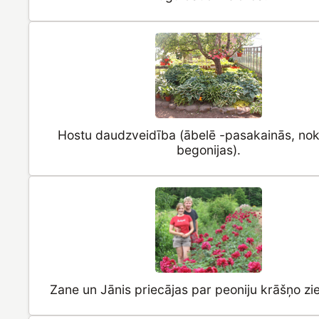
Hostu daudzveidība (ābelē -pasakainās, no
begonijas).
Zane un Jānis priecājas par peoniju krāšņo zi