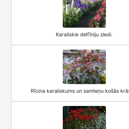
Karaliskie delfīniju ziedi.
Rīcina karaliskums un samteņu košās krā