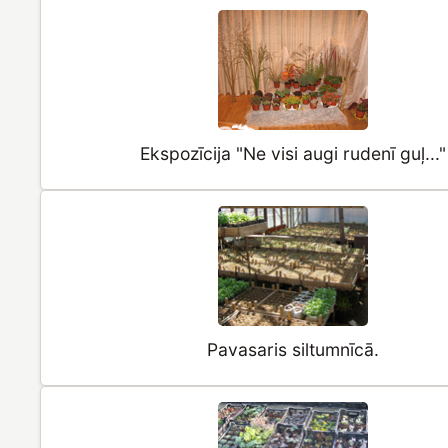
Ekspozīcija "Ne visi augi rudenī guļ..."
Pavasaris siltumnīcā.