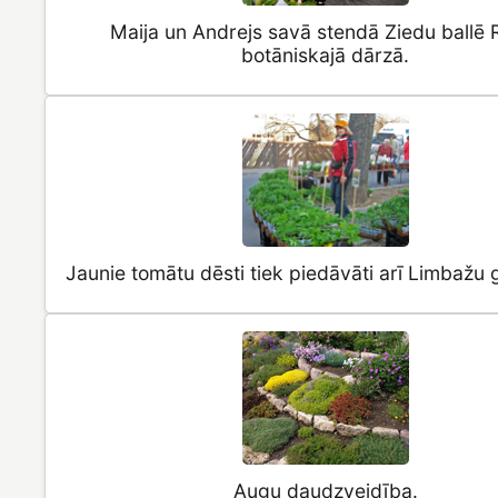
Maija un Andrejs savā stendā Ziedu ballē 
botāniskajā dārzā.
Jaunie tomātu dēsti tiek piedāvāti arī Limbažu 
Augu daudzveidība.