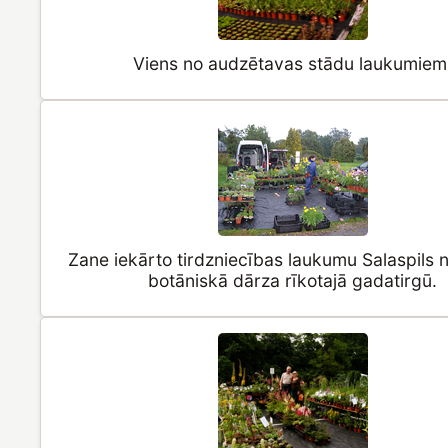
Viens no audzētavas stādu laukumiem
Zane iekārto tirdzniecības laukumu Salaspils 
botāniskā dārza rīkotajā gadatirgū.