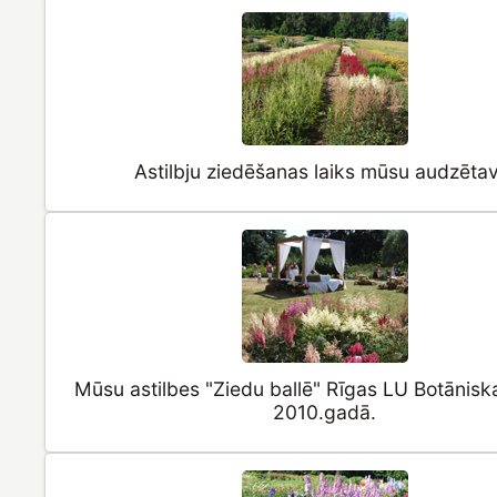
Astilbju ziedēšanas laiks mūsu audzētav
Mūsu astilbes "Ziedu ballē" Rīgas LU Botānisk
2010.gadā.