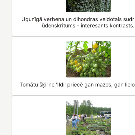
Ugunīgā verbena un dihondras veidotais sudr
ūdenskritums - interesants kontrasts.
Tomātu šķirne 'Ildi' priecē gan mazos, gan liel