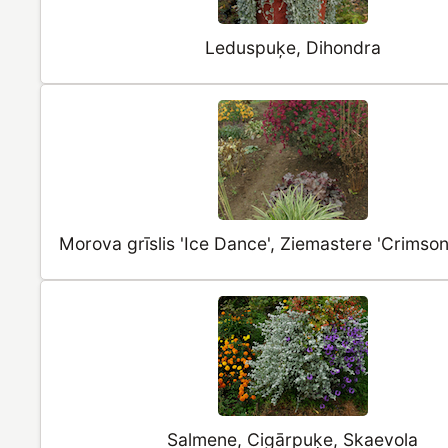
Leduspuķe, Dihondra
Morova grīslis 'Ice Dance', Ziemastere 'Crimso
Salmene, Cigārpuķe, Skaevola