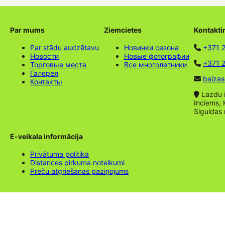
Par mums
Ziemcietes
Kontakti
Par stādu audzētavu
Новинки сезона
+371 
Новости
Новые фотографии
+371 2
Торговые места
Все многолетники
Галерея
baizas
Контакты
Lazdu ie
Inciems, 
Siguldas
E-veikala informācija
Privātuma politika
Distances pirkuma noteikumi
Preču atgriešanas paziņojums