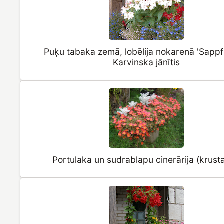
Puķu tabaka zemā, lobēlija nokarenā 'Sappfi
Karvinska jānītis
Portulaka un sudrablapu cinerārija (krusta