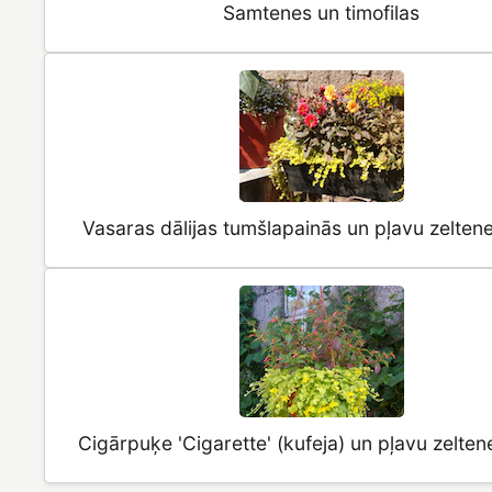
Samtenes un timofilas
Vasaras dālijas tumšlapainās un pļavu zeltene
Cigārpuķe 'Cigarette' (kufeja) un pļavu zelten