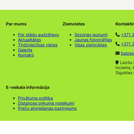
Par mums
Ziemcietes
Kontakti
Par stādu audzētavu
Sezonas jaunumi
+371 
Aktualitātes
Jaunas fotogrāfijas
+371 2
Tirdzniecības vietas
Visas ziemcietes
Galerija
baizas
Kontakti
Lazdu ie
Inciems, 
Siguldas
E-veikala informācija
Privātuma politika
Distances pirkuma noteikumi
Preču atgriešanas paziņojums