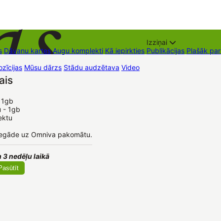
Izziņai
s
Dāvanu kartes
Augu komplekti
Kā iepirkties
Publikācijas
Plašāk pa
zīcijas
Mūsu dārzs
Stādu audzētava
Video
Tirdzniecības vietas
Kon
ais
 1gb 

u - 1gb
ektu
iegāde uz Omniva pakomātu.
 3 nedēļu laikā
Pasūtīt