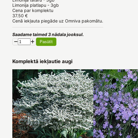
Limonija platlapu - 3gb
Cena par komplektu
37.50 €
Cenā iekļauta piegāde uz Omniva pakomātu.
Saadame taimed 3 nädala jooksul.
Pasūtīt
Komplektā iekļautie augi