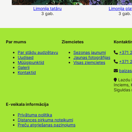
Limonija tatāru
Limonija pla
3 gab.
3 gab.
Par mums
Ziemcietes
Kontakti
Par stādu audzētavu
Sezonas jaunumi
+371 
Uudised
Jaunas fotogrāfijas
+371 2
Müügipunktid
Visas ziemcietes
Galerii
baizas
Kontaktid
Lazdu ie
Inciems, 
Siguldas
E-veikala informācija
Privātuma politika
Distances pirkuma noteikumi
Preču atgriešanas paziņojums