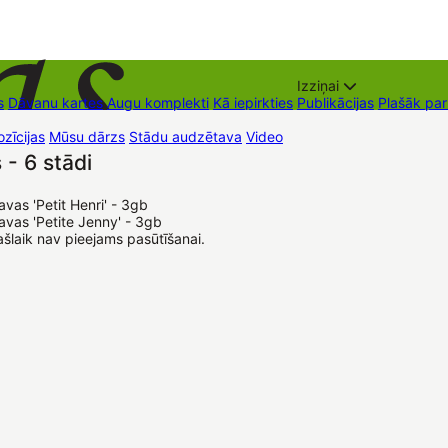
Izziņai
s
Dāvanu kartes
Augu komplekti
Kā iepirkties
Publikācijas
Plašāk pa
zīcijas
Mūsu dārzs
Stādu audzētava
Video
Tirdzniecības vietas
Kon
- 6 stādi
vas 'Petit Henri' - 3gb

vas 'Petite Jenny' - 3gb
šlaik nav pieejams pasūtīšanai.