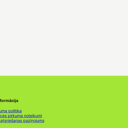
nformācija
uma politika
nces pirkuma noteikumi
 atgriešanas paziņojums