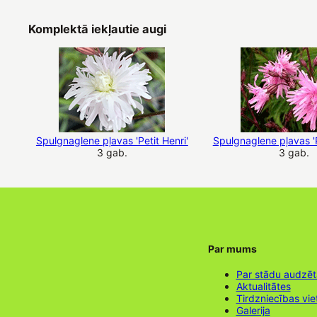
Komplektā iekļautie augi
Spulgnaglene pļavas 'Petit Henri'
Spulgnaglene pļavas '
3 gab.
3 gab.
Par mums
Par stādu audzē
Aktualitātes
Tirdzniecības vie
Galerija