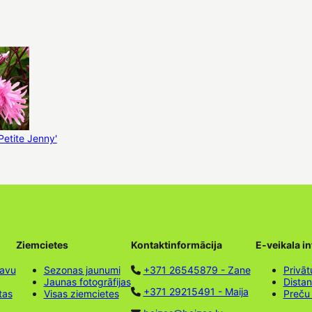
Petite Jenny'
Ziemcietes
Kontaktinformācija
E-veikala i
tavu
Sezonas jaunumi
+371 26545879 - Zane
Privāt
Jaunas fotogrāfijas
Dista
+371 29215491 - Maija
tas
Visas ziemcietes
Preču