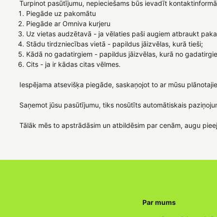
Turpinot pasūtījumu, nepieciešams būs ievadīt kontaktinformāci
Piegāde uz pakomātu
Piegāde ar Omniva kurjeru
Uz vietas audzētavā - ja vēlaties paši augiem atbraukt paka
Stādu tirdzniecības vietā - papildus jāizvēlas, kurā tieši;
Kādā no gadatirgiem - papildus jāizvēlas, kurā no gadatirgi
Cits - ja ir kādas citas vēlmes.
Iespējama atsevišķa piegāde, saskaņojot to ar mūsu plānotaji
Saņemot jūsu pasūtījumu, tiks nosūtīts automātiskais paziņoju
Tālāk mēs to apstrādāsim un atbildēsim par cenām, augu piee
Par mums