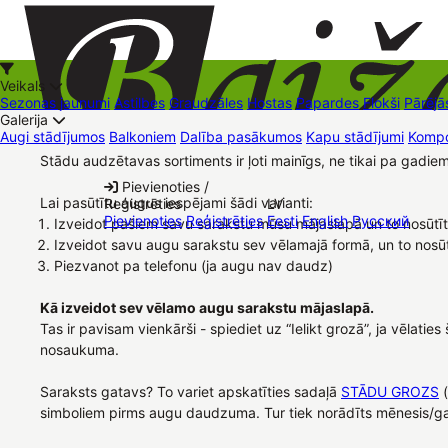
Veikals
Sezonas jaunumi
Astilbes
Graudzāles
Hostas
Papardes
Flokši
Pārējā
Galerija
Augi stādījumos
Balkoniem
Dalība pasākumos
Kapu stādījumi
Kompo
Stādu audzētavas sortiments ir ļoti mainīgs, ne tikai pa gadi
+37126545879
baizas@baizas.lv
Pievienoties /
Lai pasūtītu augus iespējami šādi varianti:
Reģistrēties
LV
Stādu grozs
Pievienoties
Reģistrēties
Eesti
English
Русский
Izveidot pašiem savu sarakstu mūsu mājaslapā un to nosūtī
Izveidot savu augu sarakstu sev vēlamajā formā, un to nosū
Piezvanot pa telefonu (ja augu nav daudz)
Kā izveidot sev vēlamo augu sarakstu mājaslapā.
Tas ir pavisam vienkārši - spiediet uz “Ielikt grozā”, ja vēla
nosaukuma.
Saraksts gatavs? To variet apskatīties sadaļā
STĀDU GROZS
(
simboliem pirms augu daudzuma. Tur tiek norādīts mēnesis/gad