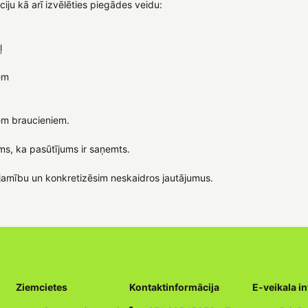
ju kā arī izvēlēties piegādes veidu:
ļ
em
em braucieniem.
ms, ka pasūtījums ir saņemts.
jamību un konkretizēsim neskaidros jautājumus.
Ziemcietes
Kontaktinformācija
E-veikala i