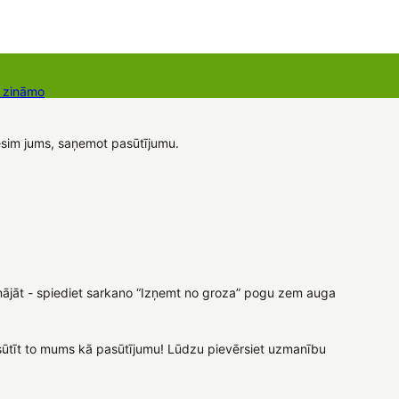
r zināmo
takti
Dāvanu kartes
Augu komplekti
dēsim jums, saņemot pasūtījumu.
rdomājāt - spiediet sarkano “Izņemt no groza” pogu zem auga
 nosūtīt to mums kā pasūtījumu! Lūdzu pievērsiet uzmanību