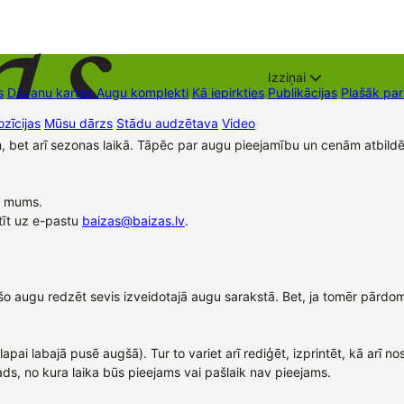
Izziņai
s
Dāvanu kartes
Augu komplekti
Kā iepirkties
Publikācijas
Plašāk pa
zīcijas
Mūsu dārzs
Stādu audzētava
Video
Tirdzniecības vietas
Kon
em, bet arī sezonas laikā. Tāpēc par augu pieejamību un cenām atbil
t mums.
tīt uz e-pastu
baizas@baizas.lv
.
ties šo augu redzēt sevis izveidotajā augu sarakstā. Bet, ja tomēr pā
lapai labajā pusē augšā). Tur to variet arī rediģēt, izprintēt, kā arī
s, no kura laika būs pieejams vai pašlaik nav pieejams.