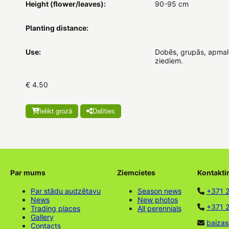
Height (flower/leaves):
90-95 cm
Planting distance:
Use:
Dobēs, grupās, apmalē
ziediem.
€ 4.50
Ielikt grozā
Dalīties
Par mums
Ziemcietes
Kontakti
Par stādu audzētavu
Season news
+371 
News
New photos
+371 2
Trading places
All perennials
Gallery
baizas
Contacts