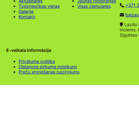
Aktualitātes
Jaunas fotogrāfijas
+371 2
Tirdzniecības vietas
Visas ziemcietes
Galerija
baizas
Kontakti
Lazdu ie
Inciems, 
Siguldas
E-veikala informācija
Privātuma politika
Distances pirkuma noteikumi
Preču atgriešanas paziņojums