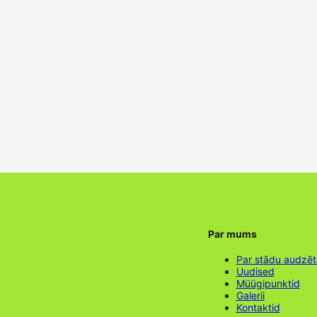
Par mums
Par stādu audzē
Uudised
Müügipunktid
Galerii
Kontaktid