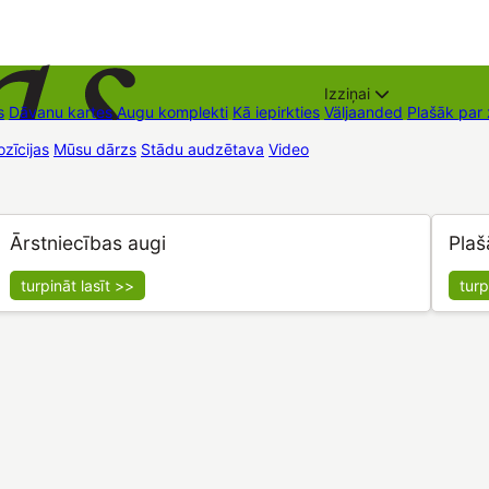
Izziņai
s
Dāvanu kartes
Augu komplekti
Kā iepirkties
Väljaanded
Plašāk par
zīcijas
Mūsu dārzs
Stādu audzētava
Video
Müügipunktid
Kontaktid
Ārstniecības augi
Plaš
turpināt lasīt >>
turp