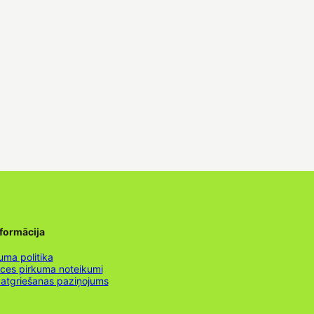
nformācija
uma politika
nces pirkuma noteikumi
 atgriešanas paziņojums