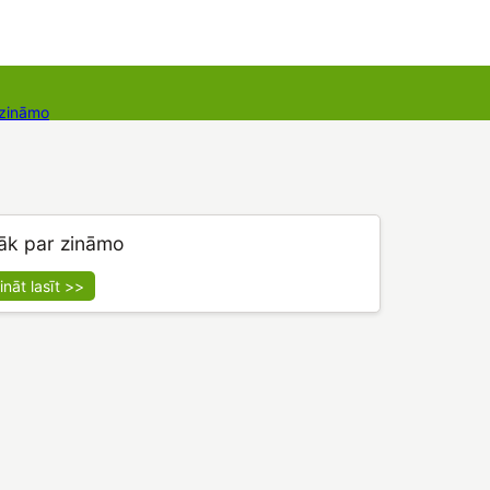
 zināmo
Dāvanu kartes
Augu komplekti
āk par zināmo
ināt lasīt >>