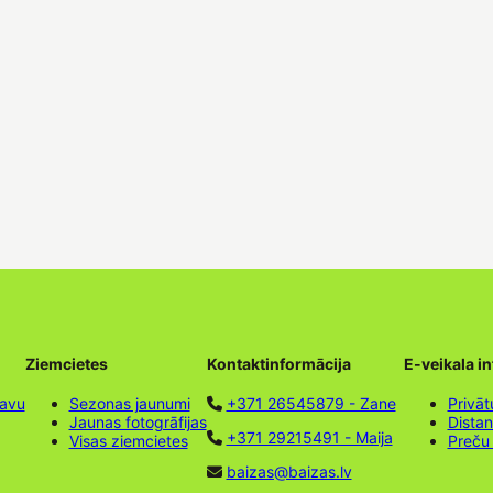
Ziemcietes
Kontaktinformācija
E-veikala i
tavu
Sezonas jaunumi
+371 26545879 - Zane
Privāt
Jaunas fotogrāfijas
Dista
+371 29215491 - Maija
Visas ziemcietes
Preču
baizas@baizas.lv